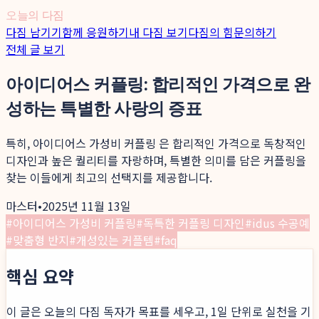
오늘의 다짐
다짐 남기기
함께 응원하기
내 다짐 보기
다짐의 힘
문의하기
전체 글 보기
아이디어스 커플링: 합리적인 가격으로 완
성하는 특별한 사랑의 증표
특히, 아이디어스 가성비 커플링 은 합리적인 가격으로 독창적인
디자인과 높은 퀄리티를 자랑하며, 특별한 의미를 담은 커플링을
찾는 이들에게 최고의 선택지를 제공합니다.
마스터
•
2025년 11월 13일
#
아이디어스 가성비 커플링
#
독특한 커플링 디자인
#
idus 수공예
#
맞춤형 반지
#
개성있는 커플템
#
faq
핵심 요약
이 글은 오늘의 다짐 독자가 목표를 세우고, 1일 단위로 실천을 기