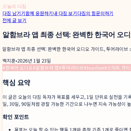
오늘의 다짐
다짐 남기기
함께 응원하기
내 다짐 보기
다짐의 힘
문의하기
전체 글 보기
알함브라 앱 최종 선택: 완벽한 한국어 오
알함브라 앱 최종 선택: 완벽한 한국어 오디오 가이드, 투어라이브 
백지훈
•
2026년 1월 23일
#
한국어 오디오
#
알함브라 앱
#
투어라이브
#
tourlive
#
스마트 가이
핵심 요약
이 글은 오늘의 다짐 독자가 목표를 세우고, 1일 단위로 실천을 기
일, 30일, 90일처럼 관찰 가능한 기간으로 나누면 지속 가능성이 
확인 포인트
목표는 오늘 할 수 있는 행동 1개와 측정 기준 1개로 줄이면