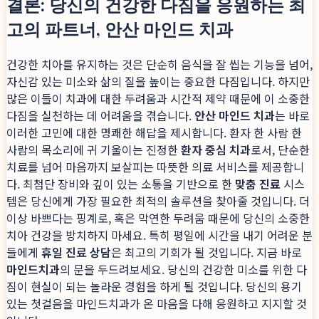
결론: 당신의 건강한 다짐을 응원하는 최
고의 파트너, 안산 마인드 치과
건강한 치아를 유지하는 것은 단순히 음식을 잘 씹는 기능을 넘어,
자신감 있는 미소와 삶의 질을 높이는 중요한 다짐입니다. 하지만
많은 이들이 치과에 대한 두려움과 시간적 제약 때문에 이 소중한
다짐을 실천하는 데 어려움을 겪습니다.
안산 마인드 치과
는 바로
이러한 고민에 대한 명쾌한 해답을 제시합니다. 환자 한 사람 한
사람의 목소리에 귀 기울이는 진정한
환자 중심 치과
로서, 단순한
치료를 넘어 마음까지 보살피는 따뜻한 의료 서비스를 제공합니
다. 최첨단 장비와 깊이 있는 소통을 기반으로 한
맞춤 진료
시스
템은 당신에게 가장 필요한 최적의 솔루션을 찾아줄 것입니다. 더
이상 바쁘다는 핑계로, 혹은 막연한 두려움 때문에 당신의 소중한
치아 건강을 방치하지 마세요. 특히 평일에 시간을 내기 어려운 분
들에게
휴일 진료 상담
은 최고의 기회가 될 것입니다. 지금 바로
마인드치과
의 문을 두드려보세요. 당신의 건강한 미소를 위한 다
짐이 현실이 되는 놀라운 경험을 하게 될 것입니다. 당신의 용기
있는 첫걸음을 마인드치과가 온 마음을 다해 응원하고 지지할 것