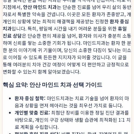
지점에서,
안산 마인드 치과
는 단순한 진료를 넘어 우리 삶의 동반
자로서 특별한 약속을 건넵니다. 이곳은 모든 환자가 존중받고, 개
개인의 상황에 맞는 최적의 해결책을 제공받는 진정한
환자 중심
치과
입니다. 특히, 평일에 시간을 내기 어려운 분들을 위한
휴일
진료 상담
은 단순한 편의 제공을 넘어, 환자와 의사가 충분히 소통
하며 신뢰를 쌓는 소중한 기회가 됩니다. 마인드치과는 환자 한 분
한 분의 이야기에 귀 기울이며, 당신의 소중한 다짐이 빛나는 미소
로 이어질 수 있도록 든든한 지지자가 되어줄 것입니다. 이 글을
통해 여러분의 치아 건강 여정이 어떻게 더 편안하고 긍정적으로
변화할 수 있는지 함께 알아보겠습니다.
핵심 요약: 안산 마인드 치과 선택 가이드
환자 중심 철학:
마인드치과는 치료 기술을 넘어 환자의 마
음과 상황을 먼저 헤아리는 것을 최우선 가치로 둡니다.
개인별 맞춤 진료:
최첨단 장비를 이용한 정밀 진단 결과를
바탕으로, 개인의 구강 상태와 생활 습관에 최적화된 1:1 치
료 계획을 수립합니다.
편리한 휴일 진료 상담:
바쁜 직장인, 학생, 자영업자 등 평