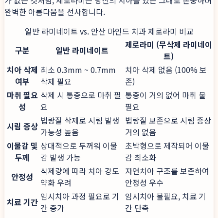
가 없는 것처럼, 제로라미는 당신의 치아를 있는 그대로 존중하며
완벽한 아름다움을 선사합니다.
일반 라미네이트 vs. 안산 마인드 치과 제로라미 비교
제로라미 (무삭제 라미네이
구분
일반 라미네이트
트)
치아 삭제
최소 0.3mm ~ 0.7mm
치아 삭제 없음 (100% 보
여부
삭제 필요
존)
마취 필요
삭제 시 통증으로 마취 필
통증이 거의 없어 마취 불
성
요
필요
법랑질 삭제로 시림 발생
법랑질 보존으로 시림 증상
시림 증상
가능성 높음
거의 없음
이물감 및
상대적으로 두꺼워 이물
초박형으로 제작되어 이물
두께
감 발생 가능
감 최소화
삭제량에 따라 치아 강도
자연치아 구조를 보존하여
안정성
약화 우려
안정성 우수
임시치아 과정 필요로 기
임시치아 불필요, 치료 기
치료 기간
간 증가
간 단축