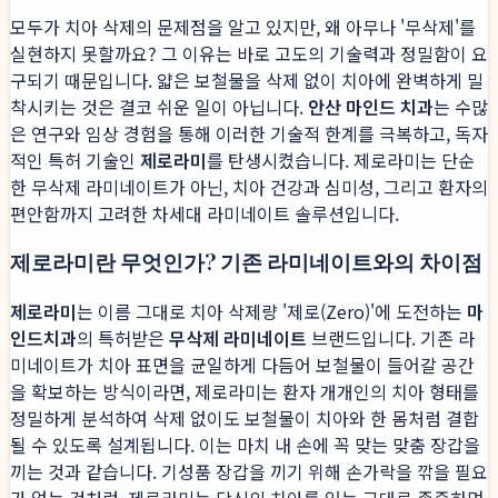
모두가 치아 삭제의 문제점을 알고 있지만, 왜 아무나 '무삭제'를
실현하지 못할까요? 그 이유는 바로 고도의 기술력과 정밀함이 요
구되기 때문입니다. 얇은 보철물을 삭제 없이 치아에 완벽하게 밀
착시키는 것은 결코 쉬운 일이 아닙니다.
안산 마인드 치과
는 수많
은 연구와 임상 경험을 통해 이러한 기술적 한계를 극복하고, 독자
적인 특허 기술인
제로라미
를 탄생시켰습니다. 제로라미는 단순
한 무삭제 라미네이트가 아닌, 치아 건강과 심미성, 그리고 환자의
편안함까지 고려한 차세대 라미네이트 솔루션입니다.
제로라미란 무엇인가? 기존 라미네이트와의 차이점
제로라미
는 이름 그대로 치아 삭제량 '제로(Zero)'에 도전하는
마
인드치과
의 특허받은
무삭제 라미네이트
브랜드입니다. 기존 라
미네이트가 치아 표면을 균일하게 다듬어 보철물이 들어갈 공간
을 확보하는 방식이라면, 제로라미는 환자 개개인의 치아 형태를
정밀하게 분석하여 삭제 없이도 보철물이 치아와 한 몸처럼 결합
될 수 있도록 설계됩니다. 이는 마치 내 손에 꼭 맞는 맞춤 장갑을
끼는 것과 같습니다. 기성품 장갑을 끼기 위해 손가락을 깎을 필요