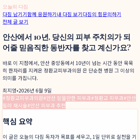
오늘의 다짐
다짐 남기기
함께 응원하기
내 다짐 보기
다짐의 힘
문의하기
전체 글 보기
안산에서 10년, 당신의 피부 주치의가 되
어줄 믿음직한 동반자를 찾고 계신가요?
바로 이 지점에서, 안산 중앙동에서 10년이 넘는 시간 동안 묵묵
히 한자리를 지켜온 정환교피부과의원 은 단순한 병원 그 이상의
의미를 가집니다.
최지영
•
2026년 6월 9일
#
정환교피부과의원
#
안산 믿을만한 피부과
#
정환교 피부과
#
안산
필러 재시술
#
안산 피부과 추천
핵심 요약
이 글은 오늘의 다짐 독자가 목표를 세우고, 1일 단위로 실천을 기