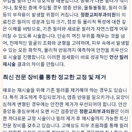
주입될 필러 간의 상호작용 때문입니다. 종류가 다른 필러가 섞이
거나, 잘못된 층에 주입될 경우 염증 반응, 울퉁불퉁함, 필러 이동
등의 부작용이 발생할 위험이 커집니다.
정환교피부과의원
의 의
료진은 필러의 성분과 입자 크기, 점성 등 물리적 특성에 대한 깊
은 이해를 바탕으로, 기존 필러와 새로운 필러가 자연스럽게 어우
러질 수 있도록 시술합니다. 단순히 꺼진 부위를 채우는 것을 넘
어, 전체적인 얼굴의 조화와 균형을 고려하며, 피부 속에서 발생할
수 있는 모든 화학적, 물리적 반응까지 예측하여 안전을 최우선으
로 시술을 진행합니다. 이러한 섬세함이 바로 성공적인
안산 필러
재시술
결과의 차이를 만듭니다.
최신 전문 장비를 통한 정교한 교정 및 제거
때로는 재시술을 위해 기존 필러를 제거해야 하는 경우도 있습니
다. 특히 과도하게 주입되었거나, 염증 반응을 일으키거나, 모양이
심하게 변형된 경우에는 안전한 제거가 우선되어야 합니다. 안산
중앙동 중심부에서 오랜 시간 검증받은
정환교피부과의원
은 이러
한 까다로운 교정 시술이나 필러 제거 후 재시술까지 가능한 최신
전문 장비를 갖추고 있습니다. 고해상도 피부 초음파를 통해 필러