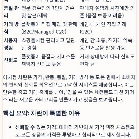
품질 관
전문 검수팀의 7단계 검수
판매자 설명과 사진에만 의
리
및 살균/세탁
존 (품질 보증 어려움)
거래 방
플랫폼이 직접 매입 및 판매
개인 대 개인 직접 거래
식
(B2C/Managed C2C)
(C2C)
사용자
쇼핑몰처럼 편리하고 일관
개인 간 소통, 직거래 약속
경험
된 경험
등 번거로움 발생 가능
플랫폼이 품질과 서비스를
거래 상대방에 따라 신뢰도
신뢰도
책임져 신뢰도 높음
편차 큼
이처럼 차란은 가격, 반품, 품질, 거래 방식 등 모든 면에서 소비자
의 편의와 신뢰를 최우선으로 고려한 서비스를 제공합니다. 이는
단순한 중고 거래 중개를 넘어, '믿을 수 있는 세컨핸드 패션 커머
스'라는 새로운 카테고리를 만들어가고 있음을 보여줍니다.
핵심 요약: 차란이 특별한 이유
신뢰할 수 있는 가격:
데이터 기반의 AI 가격 책정 시스템으
로 모든 상품의 가격을 투명하고 합리적으로 제시합니다.