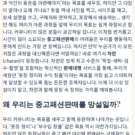
과 약간의 용돈을 마련해야지'라는 목표를 세우죠. 하지만 그 다짐
이 얼마나 오래 가나요? 옷을 꺼내 사진을 찍고, 사이즈를 재고,
상세 설명을 쓰고, 구매자와 연락하고, 포장해서 배송하는... 생각
만 해도 머리가 아픈 과정들 앞에 우리의 목표는 쉽게 좌절되곤 합
니다. 커뮤니티의 많은 분들이 공감하실 겁니다. 이처럼 번거롭고
시간이 많이 소요되는
중고패션판매
의 어려움은 우리를 행동하지
못하게 만드는 가장 큰 장벽입니다. 하지만 만약 누군가가 이 모든
귀찮은 과정을 대신해준다면 어떨까요? 바로 여기서
차란
(charan)이 등장합니다. 차란은 업계 최고 수준의 '픽업-세탁-검
수-촬영'을 포함하는 혁신적인
판매대행
서비스를 통해, 우리가
세웠던 '옷장 정리와 수익 창출'이라는 목표를 가장 쉽고 스마트하
게 달성할 수 있도록 돕는 든든한 조력자입니다. 이제 더 이상 망
설이지 말고, 차란과 함께 옷장 속 잠자는 가치를 깨워봅시다.
왜 우리는 중고패션판매를 망설일까?
우리 커뮤니티는 목표를 세우고 함께 응원하며 나아가는 곳입니
다. '옷장 정리'나 '부수입 창출' 같은 목표 역시 마찬가지입니다.
하지만 많은 회원님들이 중고 패션 아이템 판매라는 구체적인 실