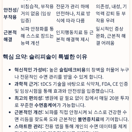
비침습적, 부작용
전문가 관리 하에
의존성, 내성, 기
안전성/
거의 없음 (임상
안전하나, 치료 방
억력 감퇴 등 부
부작용
입증)
식에 따라 다름
작용 우려
뇌파 안정화를 통
일시적인 증상
근본적
인지행동치료 등 근
해 스스로 잠드는
완화, 근본적 해
해결
본적 해결책 제시
능력 개선
결 어려움
핵심 요약: 슬리피솔이 특별한 이유
혁신적인 가성비:
높은
슬립테크비용
의 장벽을 허물어 누구
나 전문적인 수면 관리를 받을 수 있게 합니다.
과학적 근거:
tDCS 기술을 바탕으로 식약처, FDA, CE 인증
및 임상시험을 통해 효과와 안전성을 입증했습니다.
최고의 편의성:
병원에 갈 필요 없이 집에서 매일 20분 투자
로 꾸준한
수면홈케어
가 가능합니다.
근본적인 개선:
뇌파를 직접 안정시켜 뇌 스스로 건강한 수
면 리듬을 찾도록 도와 근본적인
불면증치료
에 기여합니다.
스마트한 관리:
전용 앱을 통해 개인의 수면 데이터를 체계