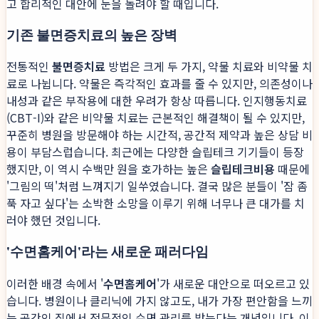
고 합리적인 대안에 눈을 돌려야 할 때입니다.
기존 불면증치료의 높은 장벽
전통적인
불면증치료
방법은 크게 두 가지, 약물 치료와 비약물 치
료로 나뉩니다. 약물은 즉각적인 효과를 줄 수 있지만, 의존성이나
내성과 같은 부작용에 대한 우려가 항상 따릅니다. 인지행동치료
(CBT-I)와 같은 비약물 치료는 근본적인 해결책이 될 수 있지만,
꾸준히 병원을 방문해야 하는 시간적, 공간적 제약과 높은 상담 비
용이 부담스럽습니다. 최근에는 다양한 슬립테크 기기들이 등장
했지만, 이 역시 수백만 원을 호가하는 높은
슬립테크비용
때문에
'그림의 떡'처럼 느껴지기 일쑤였습니다. 결국 많은 분들이 '잠 좀
푹 자고 싶다'는 소박한 소망을 이루기 위해 너무나 큰 대가를 치
러야 했던 것입니다.
'수면홈케어'라는 새로운 패러다임
이러한 배경 속에서 '
수면홈케어
'가 새로운 대안으로 떠오르고 있
습니다. 병원이나 클리닉에 가지 않고도, 내가 가장 편안함을 느끼
는 공간인 집에서 전문적인 수면 관리를 받는다는 개념입니다. 이