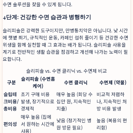
수면 솔루션을 찾을 수 있게 됩니다.
4단계: 건강한 수면 습관과 병행하기
슬리피솔은 강력한 도구이지만, 만병통치약은 아닙니다. 낮 시간
에 햇볕 쬐기, 규칙적인 운동, 카페인 섭취 줄이기 등 건강한 수면
위생을 함께 실천할 때 그 효과는 배가 됩니다. 슬리피솔 사용을
계기로 전반적인 생활 습관을 점검하고 개선해 나가는 노력이 필
요합니다.
슬리피솔 vs. 수면 클리닉 vs. 수면제 비교
슬리피솔 (수면홈
구분
수면 클리닉
수면제 (약물)
케어)
슬립테
초기 구매 비용
매우 높음 (회당 수
비교적 저렴하
크비용/
발생, 장기적으로
십만 원, 지속적인
나, 지속적인 처
총비용
경제적
지출)
방 비용 발생
매우 높음 (집에
낮음 (정기적인 병
높음 (복용의 편
편의성
서 원하는 시간에
원 방문 필요)
리함)
사용)