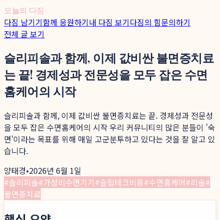
오늘의 다짐
다짐 남기기
함께 응원하기
내 다짐 보기
다짐의 힘
문의하기
전체 글 보기
슬리피솔과 함께, 이제 값비싼 불면증치료
는 끝! 경제성과 전문성을 모두 잡은 수면
홈케어의 시작
슬리피솔과 함께, 이제 값비싼 불면증치료는 끝. 경제성과 전문성
을 모두 잡은 수면홈케어의 시작 우리 커뮤니티의 많은 분들이 '숙
면'이라는 목표를 위해 매일 고군분투하고 있다는 것을 잘 알고 있
습니다.
양태경
•
2026년 6월 1일
#
슬리피솔
#
가성비수면기기
#
슬립테크비용
#
수면홈케어
#
리솔
#
불면증치료
핵심 요약