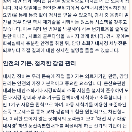
정에 대한 팁과 격려는 검사를 성공적으로 마치는 데 큰 도움이 됩
니다. 검사 당일에는 편안한 분위기에서 수면내시경(의식하진정
요법)을 통해 통증 없이 검사를 받을 수 있으며, 검사 중 용종이 발
견될 경우 당일 즉시 제거술을 시행하는 원스톱 시스템을 갖추고
있습니다. 이는 여러 번 병원을 방문해야 하는 번거로움을 줄여줄
뿐만 아니라, 치료의 골든타임을 놓치지 않게 합니다. 검사 후에는
회복실에서 충분한 안정을 취한 뒤, 담당
소화기내시경 세부전문
의
로부터 직접 결과에 대한 상세한 설명을 들을 수 있습니다.
안전의 기본, 철저한 감염 관리
내시경 장비는 우리 몸속에 직접 들어가는 의료기기인 만큼, 감염
관리는 안전의 가장 기본적이고 중요한 요소입니다. 둔산속편한
내과는 대한소화기내시경학회의 소독 지침을 철저히 준수하여 모
든 내시경 장비와 부속 기구를 완벽하게 세척하고 소독합니다. 1
인 1기구 사용을 원칙으로 하며, 자동 세척기를 이용한 표준화된
소독 프로세스를 통해 교차 감염의 위험을 원천적으로 차단합니
다. 이러한 보이지 않는 곳에서의 노력들이 모여 '
대전 서구 대장
내시경
' 하면
둔산속편한내과
를 떠올리게 하는 신뢰의 기반이 됩