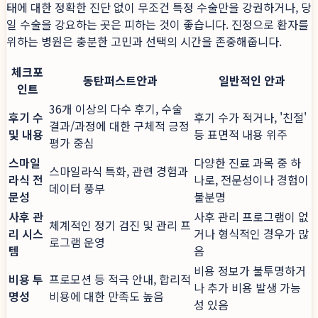
태에 대한 정확한 진단 없이 무조건 특정 수술만을 강권하거나, 당
일 수술을 강요하는 곳은 피하는 것이 좋습니다. 진정으로 환자를
위하는 병원은 충분한 고민과 선택의 시간을 존중해줍니다.
체크포
동탄퍼스트안과
일반적인 안과
인트
36개 이상의 다수 후기, 수술
후기 수
후기 수가 적거나, '친절'
결과/과정에 대한 구체적 긍정
및 내용
등 표면적 내용 위주
평가 중심
스마일
다양한 진료 과목 중 하
스마일라식 특화, 관련 경험과
라식 전
나로, 전문성이나 경험이
데이터 풍부
문성
불분명
사후 관
사후 관리 프로그램이 없
체계적인 정기 검진 및 관리 프
리 시스
거나 형식적인 경우가 많
로그램 운영
템
음
비용 정보가 불투명하거
비용 투
프로모션 등 적극 안내, 합리적
나 추가 비용 발생 가능
명성
비용에 대한 만족도 높음
성 있음