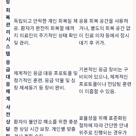
링
회
복
독립되고 안락한 개인 회복실 제
공용 회복 공간을 사용하
관
공. 환자가 완전히 회복할 때까
거나, 별도의 회복 공간 없
리
지 의료진의 주기적인 상태 확인
이 진료 의자 등에서 잠시
시
및 관리.
대기 후 귀가.
스
템
응
급
기본적인 응급 장비는 구
체계적인 응급 대응 프로토콜 및
대
비되어 있으나, 체계적인
정기적인 훈련. 응급 약물 및 심
응
프로토콜이나 전담팀 훈련
장 제세동기 등 장비 완비.
체
이 미흡할 수 있음.
계
사
전
효율성을 위해 표준화된
상
환자의 불안감 해소를 위한 충분
절차에 따라 간단한 안내
담
한 상담 시간 보장. 개인별 맞춤
위주로 진행되는 경우가
및
검사 계획 수립.