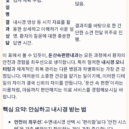
많음.
설
명
결
내시경 영상 등 시각 자료를 활
결과지를 바탕으로 한 간
과
용한 상세하고 이해하기 쉬운 설
단한 소견 전달 위주로 진
상
명. 환자의 질문에 대한 충분한
행.
담
답변 시간.
이 표에서 볼 수 있듯이,
둔산속편한내과
는 모든 과정에서 환자의
안전과 경험을 최우선으로 생각합니다. 특히 철저한
내시경 모니
터링
과 체계적인 회복 관리는 다른 병원과 차별화되는 가장 큰 강
점입니다. 여러분의 소중한 건강을 맡기는 일이기에, 이러한 디테
일의 차이가 결국 신뢰의 차이를 만듭니다. '둔산 속 편한'이라는
이름처럼, 마음까지 편안해지는 의료 서비스를 경험해보시길 바
랍니다.
핵심 요약: 안심하고 내시경 받는 법
안전이 최우선:
수면내시경 선택 시 '편리함'보다 '안전 시스
템'을 갖춘 병원인지 확인하는 것이 가장 중요합니다.