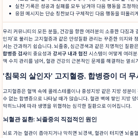
실천 기록은 성공과 실패를 모두 남겨야 다음 행동을 조정하
응원 메시지는 단순 칭찬보다 구체적인 다음 행동을 떠올리게 
우리 커뮤니티의 모든 분들, 건강을 향한 여러분의 소중한 다짐과 
인자'로 불리는 고지혈증과 같은 만성질환 관리는 꾸준한 의지와 정
서는 간과하기 쉽습니다. 뇌졸중, 심근경색과 같은 치명적인 질환은
합병증 검사
의 중요성과
강서구 내과 협진
시스템이 어떻게 여러분의
액 수치 관리를 넘어, 혈관 건강의 근본적인 문제를 해결하는 열쇠가
'침묵의 살인자' 고지혈증, 합병증이 더 
고지혈증은 혈액 속에 콜레스테롤이나 중성지방 같은 지방 성분이 정
수 없는 합병증으로 나타날 때가 많습니다. 혈관 벽에 쌓인 지방 
막히느냐에 따라 생명을 위협하는 심각한 질환으로 이어집니다.
뇌혈관 질환: 뇌졸중의 직접적인 원인
뇌로 가는 혈관이 좁아지거나 막히면 뇌경색, 혈관이 터지면 뇌출혈