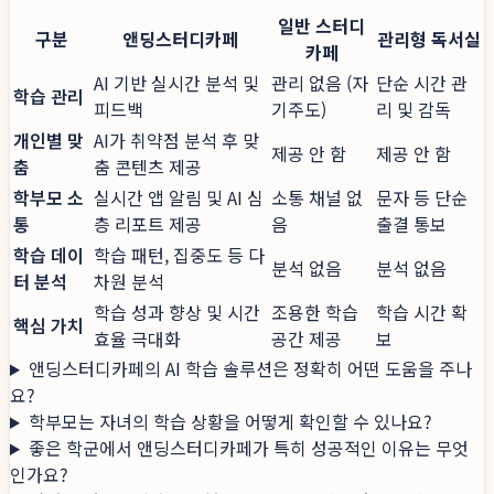
일반 스터디
구분
앤딩스터디카페
관리형 독서실
카페
AI 기반 실시간 분석 및
관리 없음 (자
단순 시간 관
학습 관리
피드백
기주도)
리 및 감독
개인별 맞
AI가 취약점 분석 후 맞
제공 안 함
제공 안 함
춤
춤 콘텐츠 제공
학부모 소
실시간 앱 알림 및 AI 심
소통 채널 없
문자 등 단순
통
층 리포트 제공
음
출결 통보
학습 데이
학습 패턴, 집중도 등 다
분석 없음
분석 없음
터 분석
차원 분석
학습 성과 향상 및 시간
조용한 학습
학습 시간 확
핵심 가치
효율 극대화
공간 제공
보
앤딩스터디카페의 AI 학습 솔루션은 정확히 어떤 도움을 주나
요?
학부모는 자녀의 학습 상황을 어떻게 확인할 수 있나요?
좋은 학군에서 앤딩스터디카페가 특히 성공적인 이유는 무엇
인가요?