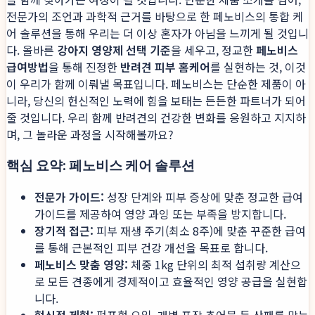
전문가의 조언과 과학적 근거를 바탕으로 한 페노비스의 통합 케
어 솔루션을 통해 우리는 더 이상 혼자가 아님을 느끼게 될 것입니
다. 올바른
강아지 영양제 선택 기준
을 세우고, 정교한
페노비스
급여방법
을 통해 진정한
반려견 피부 홈케어
를 실현하는 것, 이것
이 우리가 함께 이뤄낼 목표입니다. 페노비스는 단순한 제품이 아
니라, 당신의 헌신적인 노력에 힘을 보태는 든든한 파트너가 되어
줄 것입니다. 우리 함께 반려견의 건강한 변화를 응원하고 지지하
며, 그 놀라운 과정을 시작해볼까요?
핵심 요약: 페노비스 케어 솔루션
전문가 가이드:
성장 단계와 피부 증상에 맞춘 정교한 급여
가이드를 제공하여 영양 과잉 또는 부족을 방지합니다.
장기적 접근:
피부 재생 주기(최소 8주)에 맞춘 꾸준한 급여
를 통해 근본적인 피부 건강 개선을 목표로 합니다.
페노비스 맞춤 영양:
체중 1kg 단위의 최적 섭취량 계산으
로 모든 견종에게 경제적이고 효율적인 영양 공급을 실현합
니다.
혁신적 제형:
펌프형 오일, 개별 포장 츄어블 등 산패를 막는