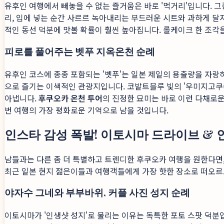
유후인 여행에서 빼놓을 수 없는 즐거움은 바로 '먹거리'입니다. 그중
리, 입에 넣는 순간 사르르 녹아내리는 부드러운 시트와 과하게 달
적인 동선 덕분에 맛볼 확률이 훨씬 높아집니다. 롤케이크 한 조각
피로를 풀어주는 벳푸 지옥온천 순례
유후인 코스에 종종 포함되는 '벳푸'는 일본 제일의 용출량을 자랑하
으로 즐기는 이색적인 관광지입니다. 코발트블루 빛의 '우미지고쿠(
아냅니다.
후쿠오카 온천 투어
의 진정한 묘미는 바로 이런 다채로운
번 여행의 가장 평화로운 기억으로 남을 것입니다.
인스타 감성 폭발! 이토시마 드라이브 & 
남들과는 다른 좀 더 특별하고 트렌디한 후쿠오카 여행을 원한다면
최근 일본 현지 젊은이들과 여행객들에게 가장 핫한 장소로 떠오르
야자수 그네와 부부바위, 커플 사진 성지 순례
이토시마가 '인생샷 성지'로 불리는 이유는 독특한 포토 스팟 덕분입