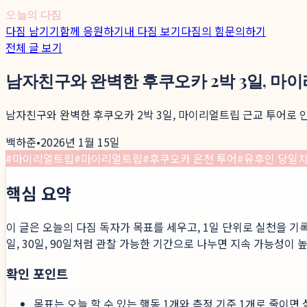
오늘의 다짐
다짐 남기기
함께 응원하기
내 다짐 보기
다짐의 힘
문의하기
전체 글 보기
남자친구와 완벽한 후쿠오카 2박 3일, 마
남자친구와 완벽한 후쿠오카 2박 3일, 마이리얼트립 근교 투어로 
백하준
•
2026년 1월 15일
#
마이리얼트립
#
마이리얼트립
#
후쿠오카 온천 투어
#
유후인 당일
핵심 요약
이 글은 오늘의 다짐 독자가 목표를 세우고, 1일 단위로 실천을 기
일, 30일, 90일처럼 관찰 가능한 기간으로 나누면 지속 가능성이 
확인 포인트
목표는 오늘 할 수 있는 행동 1개와 측정 기준 1개로 줄이면