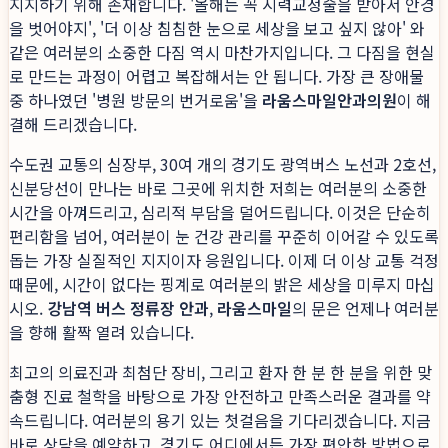
지지하기 위해 존재합니다. '올해는 꼭 시력교정술을 받아서 안경
을 벗어야지', '더 이상 침침한 눈으로 세상을 보고 싶지 않아' 와
같은 여러분의 소중한 다짐 역시 마찬가지입니다. 그 다짐을 현실
로 만드는 과정이 어렵고 복잡해서는 안 됩니다. 가장 큰 장애물
중 하나였던 '병원 방문의 번거로움'을
라움스마일안과의원
이 해
결해 드리겠습니다.
수도권 교통의 심장부, 30여 개의 경기도 광역버스 노선과 2호선,
신분당선이 만나는 바로 그곳에 위치한 저희는 여러분의 소중한
시간을 아껴드리고, 심리적 부담을 덜어드립니다. 이것은 단순히
편리함을 넘어, 여러분이 눈 건강 관리를 꾸준히 이어갈 수 있도록
돕는 가장 실질적인 지지이자 응원입니다. 이제 더 이상 교통 걱정
때문에, 시간이 없다는 핑계로 여러분의 밝은 세상을 미루지 마십
시오.
강남역 버스 정류장 안과
,
라움스마일
의 문은 언제나 여러분
을 향해 활짝 열려 있습니다.
최고의 의료진과 최첨단 장비, 그리고 환자 한 분 한 분을 위한 맞
춤형 진료 철학을 바탕으로 가장 안전하고 만족스러운 결과를 약
속드립니다. 여러분의 용기 있는 첫걸음을 기다리겠습니다. 지금
바로 상담을 예약하고, 경기도 어디에서든 가장 편안한 방법으로