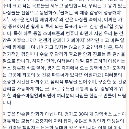
꾸며 크고 작은 목표들을 세우고 공언합니다. 우리는 그 용기 있는
다짐들을 진심으로 응원하죠. '올해는 꼭 체중 감량에 성공해야
지', '새로운 언어를 배워야지' 와 같은 다짐들 속에서, 어쩌면 가
장 중요하지만 쉽게 미루게 되는 목표가 바로 '건강 관리'일 것입
니다. 특히 하루 종일 스마트폰과 컴퓨터 화면에 지친 우리 눈 건
강은 어떻습니까? '언젠가 안과에 가봐야지' 생각만 하고 바쁜 일
상에 핑계를 대며 넘어가고 있지는 않으신가요? 병원 방문, 특히
정기적인 검진이나 수술 후 관리가 필요한 안과 진료는 큰 결심을
필요로 합니다. 하지만 만약, 여러분이 매일 출퇴근하며 이용하는
버스 정류장 바로 앞에, 경기도 각지에서 오는 광역버스가 도착하
는 그곳에 최고의 눈 건강 파트너가 있다면 어떨까요? 여러분의
소중한 시간을 아껴주고, 심리적 부담을 덜어주며, 꾸준한 눈 건강
관리를 가능하게 하는 곳. 바로 수도권 교통의 심장, 강남역에 위
치한
라움스마일안과의원
이 여러분의 다짐을 현실로 만들어 드립
니다.
이곳은 단순한 안과가 아닙니다. 경기도 30여 개 광역버스 노선이
경유하는 교통의 요충지에 자리 잡아, 수많은 직장인과 학생들의
눈 건강을 책임지는 든든한 등대와 같은 곳입니다. 이제 더 이상