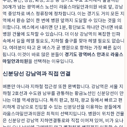
30개가 넘는 광역버스 노선이 라움스마일안과의원 바로 앞, 강남
역 중앙차로 버스 정류장에 정차합니다. 이는 경기도 거의 모든 지
역에서 환승 없이 한 번에 병원 앞까지 도달할 수 있다는 것을 의
미합니다. 버스에서 내리면 단 1분, 횡단보도 하나만 건너면 바로
병원 건물에 도착할 수 있습니다. 더 이상 강남역의 복잡한 인파
속에서 길을 헤맬 필요도, 지하철 출구를 찾아 헤맬 필요도 없습니
다. 여러분이 타고 온 버스가 곧 병원으로 향하는 가장 빠른 길이
됩니다. 이것이 바로 많은 분들이
경기도 광역버스 안과
로
라움스
마일안과의원
을 선택하는 이유입니다.
신분당선 강남역과 직접 연결
버뿐만 아니라 지하철 접근성 또한 완벽합니다. 강남역은 서울 지
하철 2호선과 수도권 남부를 관통하는 황금노선인 신분당선이 만
나는 더블 역세권입니다. 특히 판교, 정자, 광교 등에서 빠르고 편
리하게 강남으로 진입할 수 있는 신분당선을 이용하는 분들에게
라움스마일안과의원은 최적의 선택지입니다. 병원이 위치한 건물
은 신분당선 강남역 지하연결통로와 직접 이어져 있어, 비가 오나
눈이 오나 날씨에 구애받지 않고 쾌적하게 병원까지 이동할 수 있