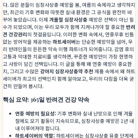
다. 많은 분들이 심장사상충 예방을 봄, 여름의 숙제라고 생각하지
만, 최근의 기후 변화와 따뜻한 실내 환경은 그 공식을 완전히 바
꾸어 놓았습니다. 이제
겨울철 심장사상충
예방은 선택이 아닌 필
수가 되었으며, 이는 우리 모두가 함께 지켜나가야 할 중요한
반려
견 건강관리
의 첫걸음입니다. 이러한 변화 속에서, 연중무휴 빈틈
없는 방어막을 제공하는
하트세이버
는 단순한 예방약을 넘어, 우
리 반려인들의 든든한 약속 이행 파트너가 되어줍니다. 감염 후의
고통과 막대한 치료비를 생각하면, 꾸준한 예방만이 가장 현명하
고 사랑이 담긴 선택입니다. 이 글을 통해 왜 연중 예방이 중요한
지, 그리고 수많은
강아지 심장사상충약 추천
제품 속에서 왜 하트
세이버가 최고의 선택인지 함께 알아보고, 우리의 다짐을 더욱 굳
건히 만들어 봅시다.
핵심 요약: 365일 반려견 건강 약속
연중 예방의 필요성:
기후 변화와 실내 난방으로 인해 겨울
철에도 모기 활동이 지속되므로, 심장사상충 예방은 1년 내
내 이루어져야 합니다.
하트세이버의 역할:
하트세이버는 심장사상충 유충 단계에