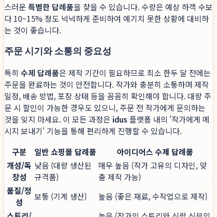
스러운
특별한 답례품
을 찾을 수 있습니다. 수량은 예상 하객 수보
다 10~15% 정도 넉넉하게 준비하여 예기치 못한 상황에 대비하
는 것이 좋습니다.
주문 시기와 소통의 중요성
특히
수제 답례품
은 제작 기간이 필요하므로 최소 한두 달 전에는
주문을 완료하는 것이 안전합니다. 작가와 충분히 소통하며 제작
일정, 배송 방법, 포장 상태 등을 꼼꼼히 확인해야 합니다. 대량 주
문 시 할인이 가능한 경우도 있으니, 주문 전 작가에게 문의하는
것을 잊지 마세요. 이 모든 과정은
idus
플랫폼 내의 '작가에게 메
시지 보내기' 기능을 통해 편리하게 진행할 수 있습니다.
구분
일반 쇼핑몰 답례품
아이디어스 수제 답례품
개성/독
낮음 (대량 생산된
매우 높음 (작가 고유의 디자인, 맞
창성
규격품)
춤 제작 가능)
품질/정
보통 (기계 생산)
높음 (좋은 재료, 수작업으로 제작)
성
스토리/
높음 (작가의 스토리와 신랑 신부의