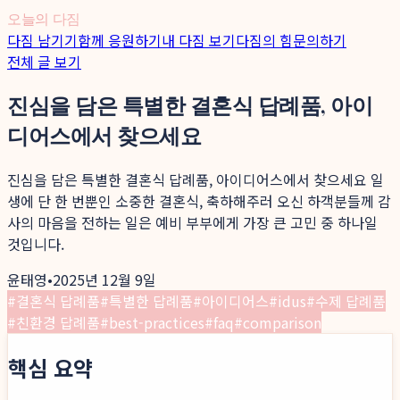
오늘의 다짐
다짐 남기기
함께 응원하기
내 다짐 보기
다짐의 힘
문의하기
전체 글 보기
진심을 담은 특별한 결혼식 답례품, 아이
디어스에서 찾으세요
진심을 담은 특별한 결혼식 답례품, 아이디어스에서 찾으세요 일
생에 단 한 번뿐인 소중한 결혼식, 축하해주러 오신 하객분들께 감
사의 마음을 전하는 일은 예비 부부에게 가장 큰 고민 중 하나일
것입니다.
윤태영
•
2025년 12월 9일
#
결혼식 답례품
#
특별한 답례품
#
아이디어스
#
idus
#
수제 답례품
#
친환경 답례품
#
best-practices
#
faq
#
comparison
핵심 요약