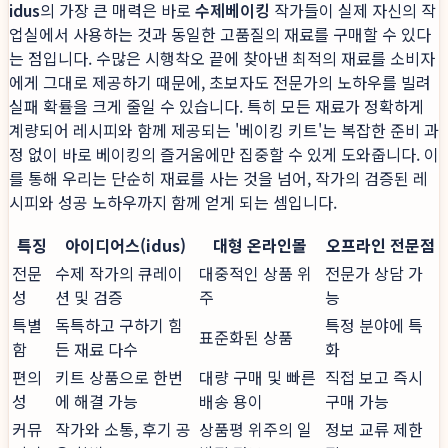
idus
의 가장 큰 매력은 바로
수제베이킹
작가들이 실제 자신의 작
업실에서 사용하는 것과 동일한 고품질의 재료를 구매할 수 있다
는 점입니다. 수많은 시행착오 끝에 찾아낸 최적의 재료를 소비자
에게 그대로 제공하기 때문에, 초보자도 전문가의 노하우를 빌려
실패 확률을 크게 줄일 수 있습니다. 특히 모든 재료가 정확하게
계량되어 레시피와 함께 제공되는 '베이킹 키트'는 복잡한 준비 과
정 없이 바로 베이킹의 즐거움에만 집중할 수 있게 도와줍니다. 이
를 통해 우리는 단순히 재료를 사는 것을 넘어, 작가의 검증된 레
시피와 성공 노하우까지 함께 얻게 되는 셈입니다.
특징
아이디어스(idus)
대형 온라인몰
오프라인 전문점
전문
수제 작가의 큐레이
대중적인 상품 위
전문가 상담 가
성
션 및 검증
주
능
특별
독특하고 구하기 힘
특정 분야에 특
표준화된 상품
함
든 재료 다수
화
편의
키트 상품으로 한번
대량 구매 및 빠른
직접 보고 즉시
성
에 해결 가능
배송 용이
구매 가능
커뮤
작가와 소통, 후기 공
상품평 위주의 일
정보 교류 제한