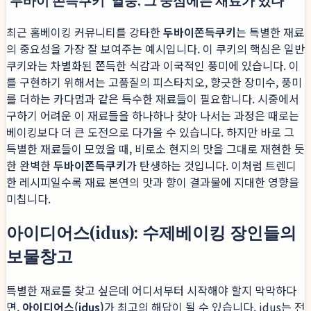
'두바이 쫀득쿠키' 열풍, 그 중심에는 재료가 있다
최근 홈베이킹 커뮤니티를 강타한
두바이쫀득쿠키
는 특별한 재료
의 중요성을 가장 잘 보여주는 예시입니다. 이 쿠키의 핵심은 일반
쿠키와는 차별화된 쫀득한 식감과 이국적인 풍미에 있습니다. 이
를 구현하기 위해서는 고품질의 피스타치오, 향긋한 장미수, 풍미
를 더하는 카다멈과 같은 특수한 재료들이 필요합니다. 시중에서
구하기 어려운 이 재료들을 하나하나 찾아 나서는 과정은 때로는
베이킹보다 더 큰 도전으로 다가올 수 있습니다. 하지만 바로 그
특별한 재료들이 모였을 때, 비로소 현지의 맛을 그대로 재현한 듯
한 완벽한
두바이쫀득쿠키
가 탄생하는 것입니다. 이처럼 트렌디
한 레시피일수록 재료 본연의 맛과 향이 결과물에 지대한 영향을
미칩니다.
아이디어스(idus): 수제베이킹 장인들의
보물창고
특별한 재료를 찾고 싶은데 어디서부터 시작해야 할지 막막하다
면,
아이디어스(idus)
가 최고의 해답이 될 수 있습니다. idus는 전