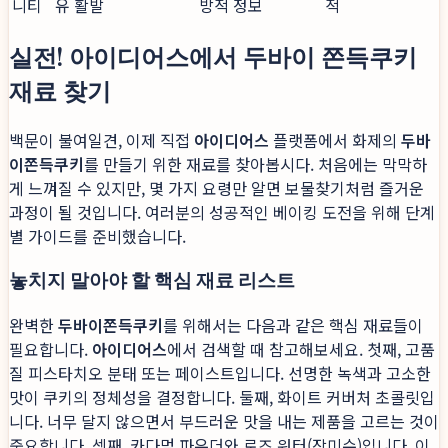
니티
유 활발
방적 정보
적
실전! 아이디어스에서 두바이 쫀득쿠키
재료 찾기
백문이 불여일견, 이제 직접
아이디어스
플랫폼에서 화제의
두바
이쫀득쿠키
를 만들기 위한 재료를 찾아봅시다. 처음에는 막막하
게 느껴질 수 있지만, 몇 가지 요령만 알면 보물찾기처럼 즐거운
과정이 될 것입니다. 여러분의 성공적인 베이킹 도전을 위해 단계
별 가이드를 준비했습니다.
놓치지 말아야 할 핵심 재료 리스트
완벽한
두바이쫀득쿠키
를 위해서는 다음과 같은 핵심 재료들이
필요합니다.
아이디어스
에서 검색할 때 참고해보세요. 첫째, 고품
질 피스타치오 분태 또는 페이스트입니다. 선명한 녹색과 고소한
맛이 쿠키의 정체성을 결정합니다. 둘째, 화이트 커버처 초콜릿입
니다. 너무 달지 않으면서 부드러운 맛을 내는 제품을 고르는 것이
중요합니다. 셋째, 카다멈 파우더와 로즈 워터(장미수)입니다. 이