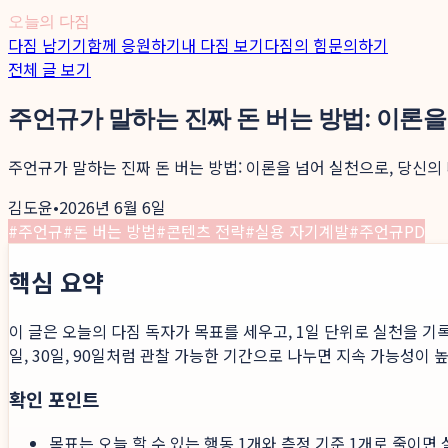
오늘의 다짐
다짐 남기기
함께 응원하기
내 다짐 보기
다짐의 힘
문의하기
전체 글 보기
주언규가 말하는 진짜 돈 버는 방법: 이론을
주언규가 말하는 진짜 돈 버는 방법: 이론을 넘어 실천으로, 당신의
김도윤
•
2026년 6월 6일
#
주언규
#
돈 버는 방법
#
콘텐츠 전략
#
실용 자기계발
#
주언규PD
핵심 요약
이 글은 오늘의 다짐 독자가 목표를 세우고, 1일 단위로 실천을 기
일, 30일, 90일처럼 관찰 가능한 기간으로 나누면 지속 가능성이 
확인 포인트
목표는 오늘 할 수 있는 행동 1개와 측정 기준 1개로 줄이면