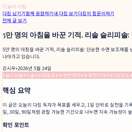
오늘의 다짐
다짐 남기기
함께 응원하기
내 다짐 보기
다짐의 힘
문의하기
전체 글 보기
5만 명의 아침을 바꾼 기적, 리솔 슬리피솔
5만 명의 아침을 바꾼 기적, 리솔 슬리피솔: 단순한 수면 보조제를
나아가고 있습니다.
강시우
•
2026년 5월 24일
#
슬리피솔
#
리솔
#
뇌파동조
#
수면전자약
#
두개전기자극
#
LEESOL
핵심 요약
이 글은 오늘의 다짐 독자가 목표를 세우고, 1일 단위로 실천을 기
일, 30일, 90일처럼 관찰 가능한 기간으로 나누면 지속 가능성이 
확인 포인트