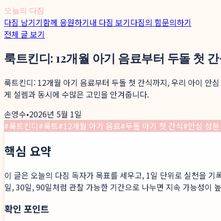
오늘의 다짐
다짐 남기기
함께 응원하기
내 다짐 보기
다짐의 힘
문의하기
전체 글 보기
룩트킨디: 12개월 아기 음료부터 두돌 첫 
룩트킨디: 12개월 아기 음료부터 두돌 첫 간식까지, 우리 아이 
게 설렘과 동시에 수많은 고민을 안겨줍니다.
손영수
•
2026년 5월 1일
#
룩트킨디
#
룩트
#
12개월 아기 음료
#
두돌 아기 첫 간식
#
안심 성분
핵심 요약
이 글은 오늘의 다짐 독자가 목표를 세우고, 1일 단위로 실천을 기
일, 30일, 90일처럼 관찰 가능한 기간으로 나누면 지속 가능성이 
확인 포인트