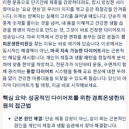
리한 운동으로 단기간에 체중을 감량하더라도, 잠시 방심한 사이
찾아오는 '요요 현상'은 우리의 의지를 꺾고 깊은 좌절감을 안겨줍
니다. 이제는 반복되는 실패의 고리를 끊어낼 때입니다. 단순히 체
중계 숫자를 줄이는 것을 넘어, 내 몸을 이해하고 건강한 생활 습
관을 평생의 자산으로 만드는 것, 그것이 바로 진정한 다이어트의
성공입니다. 마곡 지역에서 건강한 변화를 꿈꾸는 많은 분들이
경
희온생한의원
을 찾는 이유는 바로 여기에 있습니다. 이곳에서는
일시적인 해결책이 아닌,
마곡 지속 가능한 다이어트
라는 근본적
인 해답을 제시합니다. 개인의 체질과 생활 패턴을 정밀하게 분석
하여 맞춤 한약을 처방하고, 전문가가 식단부터 운동, 수면까지 함
께 관리하는
통합 다이어트
시스템을 통해 요요 현상에 대한 두려
움 없이 건강한 아름다움을 되찾을 수 있도록 돕습니다. 당신의 마
지막 다이어트가 될 여정, 지금 바로 시작해보세요.
핵심 요약: 성공적인 다이어트를 위한 경희온생한의
원의 접근법
근본 원인 해결:
단순 체중 감량이 아닌, 살이 찌는 근본적인
원인을 개인의 체질과 생활 습관에서 찾아 해결합니다.