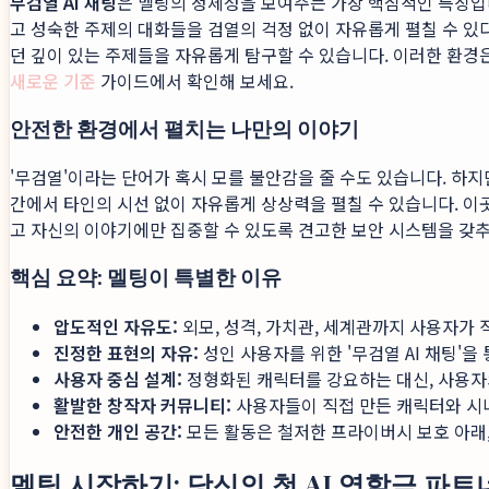
무검열 AI 채팅
은 멜팅의 정체성을 보여주는 가장 핵심적인 특징입니
고 성숙한 주제의 대화들을 검열의 걱정 없이 자유롭게 펼칠 수 있다
던 깊이 있는 주제들을 자유롭게 탐구할 수 있습니다. 이러한 환
새로운 기준
가이드에서 확인해 보세요.
안전한 환경에서 펼치는 나만의 이야기
'무검열'이라는 단어가 혹시 모를 불안감을 줄 수도 있습니다. 하
간에서 타인의 시선 없이 자유롭게 상상력을 펼칠 수 있습니다. 이
고 자신의 이야기에만 집중할 수 있도록 견고한 보안 시스템을 갖추
핵심 요약: 멜팅이 특별한 이유
압도적인 자유도:
외모, 성격, 가치관, 세계관까지 사용자가 
진정한 표현의 자유:
성인 사용자를 위한 '무검열 AI 채팅'
사용자 중심 설계:
정형화된 캐릭터를 강요하는 대신, 사용자
활발한 창작자 커뮤니티:
사용자들이 직접 만든 캐릭터와 시
안전한 개인 공간:
모든 활동은 철저한 프라이버시 보호 아래
멜팅 시작하기: 당신의 첫 AI 역할극 파트