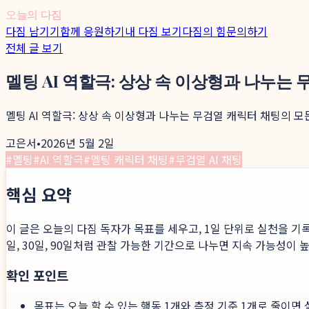
오늘의 다짐
다짐 남기기
함께 응원하기
내 다짐 보기
다짐의 힘
문의하기
전체 글 보기
멜팅 AI 역할극: 상상 속 이상형과 나누는
멜팅 AI 역할극: 상상 속 이상형과 나누는 무검열 캐릭터 채팅의 모
고은서
•
2026년 5월 2일
#
멜팅
#
AI 역할극
#
멜팅 캐릭터 채팅
#
무검열 AI 채팅
핵심 요약
이 글은 오늘의 다짐 독자가 목표를 세우고, 1일 단위로 실천을 기
일, 30일, 90일처럼 관찰 가능한 기간으로 나누면 지속 가능성이 
확인 포인트
목표는 오늘 할 수 있는 행동 1개와 측정 기준 1개로 줄이면