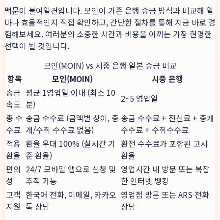
백문이 불여일견입니다. 모인이 기존 은행 송금 방식과 비교해 얼
마나 효율적인지 직접 확인하고, 간단한 절차를 통해 지금 바로 경
험해보세요. 여러분의 소중한 시간과 비용을 아끼는 가장 현명한
선택이 될 것입니다.
모인(MOIN) vs 시중 은행 일본 송금 비교
항목
모인(MOIN)
시중 은행
송금
평균 1영업일 이내 (최소 10
2~5 영업일
속도
분)
총 수
송금 수수료 (금액별 상이, 중
송금 수수료 + 전신료 + 중개
수료
개/수취 수수료 없음)
수수료 + 수취수수료
적용
환율 우대 100% (실시간 기
환전 수수료가 포함된 고시
환율
준 환율)
환율
편의
24/7 모바일 앱으로 신청 및
영업시간 내 방문 또는 복잡
성
추적 가능
한 인터넷 뱅킹
고객
한국어 전화, 이메일, 카카오
영업점 방문 또는 ARS 전화
지원
톡 상담
상담