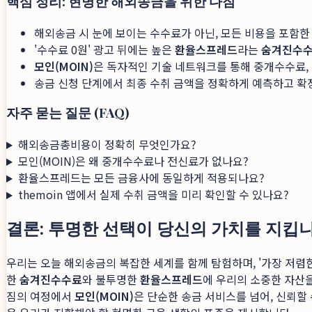
핵심 정리: 현명한 해외송금을 위한 다짐
해외송금 시 눈에 보이는 수수료가 아닌, 모든 비용을 포함
'수수료 0원' 광고 뒤에는 높은
환율스프레드
라는
숨겨진수
모인(MOIN)
은 독자적인 기술 네트워크를 통해 중개수수료
송금 신청 단계에서 최종 수취 금액을 정확하게 예측하고 확
자주 묻는 질문 (FAQ)
해외송금총비용이 정확히 무엇인가요?
모인(MOIN)은 왜 중개수수료나 전신료가 없나요?
환율스프레드는 모든 금융사에 동일하게 적용되나요?
themoin 앱에서 실제 수취 금액을 미리 확인할 수 있나요?
결론: 투명한 선택이 당신의 가치를 지킵
우리는 오늘 해외송금의 복잡한 세계를 함께 탐험하며, '가장 저렴한
한
숨겨진수수료
와 불투명한
환율스프레드
에 우리의 소중한 자산을
짐의 여정에서
모인(MOIN)
은 단순한 송금 서비스를 넘어, 신뢰할