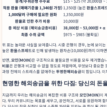
중개/수취은행 수수료
$15 ~ $25 (약 20,000원 ~
적용 환율 (매매기준율 1,340원 가정)
1,350원 (높은
환율스프레
1,000달러 구매에 필요한 원화
1,350,000원
환율로 인한 추가 비용
10,000원
총 예상 비용 (해외송금총비용)
38,000원 ~ 53,000원 + α
최종 수취 금액
$975 ~ $985 (불확실)
위 표는 놀라운 사실을 보여줍니다. 시중 은행의 경우, 눈에 보이는
높은
환율스프레드
로 인해 발생하는 환차손(10,000원)까지 더
반면,
모인(MOIN)
은 구조적으로 불필요한 비용을 모두 제거했습니다
비용
은 은행과 비교할 수 없을 정도로 저렴하며, 무엇보다 중요한 
과정 전체의 스트레스를 없애주는
투명한해외송금
의 힘입니다. 이
현명한 해외송금을 위한 다짐: 당신의 돈
지금까지 우리는 해외송금의 복잡한 비용 구조와
모인(MOIN)
이 
다. 우리 커뮤니티는 목표를 세우고, 공언하고, 서로를 응원하며 
다. 당신의 작은 실천이 모여 소중한 자산을 지키는 큰 힘이 될 것입