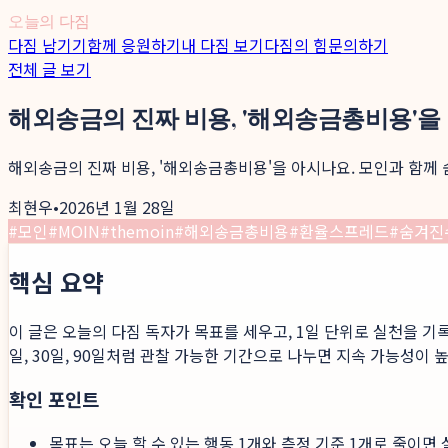
오늘의 다짐
다짐 남기기
함께 응원하기
내 다짐 보기
다짐의 힘
문의하기
전체 글 보기
해외송금의 진짜 비용, '해외송금총비용'을
해외송금의 진짜 비용, '해외송금총비용'을 아시나요. 모인과 함께
최현우
•
2026년 1월 28일
#
모인
#
MOIN
#
themoin
#
해외송금총비용
#
환율스프레드
#
숨겨진
핵심 요약
이 글은 오늘의 다짐 독자가 목표를 세우고, 1일 단위로 실천을 기
일, 30일, 90일처럼 관찰 가능한 기간으로 나누면 지속 가능성이 
확인 포인트
목표는 오늘 할 수 있는 행동 1개와 측정 기준 1개로 줄이면