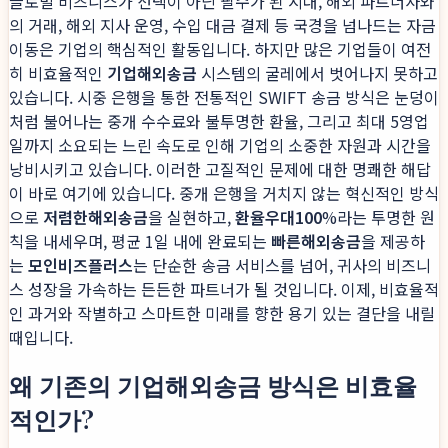
글로벌 비즈니스가 선택이 아닌 필수가 된 시대, 해외 파트너사와
의 거래, 해외 지사 운영, 수입 대금 결제 등 국경을 넘나드는 자금
이동은 기업의 핵심적인 활동입니다. 하지만 많은 기업들이 여전
히 비효율적인
기업해외송금
시스템의 굴레에서 벗어나지 못하고
있습니다. 시중 은행을 통한 전통적인 SWIFT 송금 방식은 눈덩이
처럼 불어나는 중개 수수료와 불투명한 환율, 그리고 최대 5영업
일까지 소요되는 느린 속도로 인해 기업의 소중한 자원과 시간을
낭비시키고 있습니다. 이러한 고질적인 문제에 대한 명쾌한 해답
이 바로 여기에 있습니다. 중개 은행을 거치지 않는 혁신적인 방식
으로
저렴한해외송금
을 실현하고,
환율우대100
%라는 투명한 원
칙을 내세우며, 평균 1일 내에 완료되는
빠른해외송금
을 제공하
는
모인비즈플러스
는 단순한 송금 서비스를 넘어, 귀사의 비즈니
스 성장을 가속하는 든든한 파트너가 될 것입니다. 이제, 비효율적
인 과거와 작별하고 스마트한 미래를 향한 용기 있는 결단을 내릴
때입니다.
왜 기존의 기업해외송금 방식은 비효율
적인가?