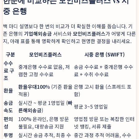
한눈에 비교하는 모인비즈플러스 vs 시
중 은행
백 마디 설명보다 한 번의 비교가 더 확실한 이해를 돕습니다. 기
존 은행의
기업해외송금
서비스와
모인비즈플러스
가 어떻게 다른
지, 아래 표를 통해 명확하게 확인하고 현명한 결정을 내리세요.
구분
모인비즈플러스
시중 은행 (SWIFT)
수수
중개은행 수수료 없음, 저
송금 수수료 + 중개은행 수수
료 구
렴한 고정 수수료
료 + 수취 수수료
조
환율우대100
% (기준 환율
은행 고시 환율 (스프레드 포
환율
적용)
함)
송금
실시간 ~ 평균 1영업일 (
빠
평균 3~5 영업일
속도
른해외송금
)
편의
100% 온라인, 은행 방문
영업점 방문 또는 복잡한 인터
성
불필요, 대량송금 지원
넷 뱅킹, 서류 제출
투명
실시간 송금 추적, 최종 수
중간 과정 추적 어려움, 수수