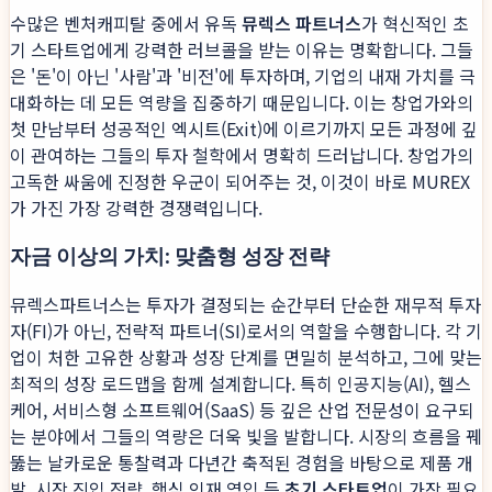
수많은 벤처캐피탈 중에서 유독
뮤렉스 파트너스
가 혁신적인 초
기 스타트업에게 강력한 러브콜을 받는 이유는 명확합니다. 그들
은 '돈'이 아닌 '사람'과 '비전'에 투자하며, 기업의 내재 가치를 극
대화하는 데 모든 역량을 집중하기 때문입니다. 이는 창업가와의
첫 만남부터 성공적인 엑시트(Exit)에 이르기까지 모든 과정에 깊
이 관여하는 그들의 투자 철학에서 명확히 드러납니다. 창업가의
고독한 싸움에 진정한 우군이 되어주는 것, 이것이 바로 MUREX
가 가진 가장 강력한 경쟁력입니다.
자금 이상의 가치: 맞춤형 성장 전략
뮤렉스파트너스는 투자가 결정되는 순간부터 단순한 재무적 투자
자(FI)가 아닌, 전략적 파트너(SI)로서의 역할을 수행합니다. 각 기
업이 처한 고유한 상황과 성장 단계를 면밀히 분석하고, 그에 맞는
최적의 성장 로드맵을 함께 설계합니다. 특히 인공지능(AI), 헬스
케어, 서비스형 소프트웨어(SaaS) 등 깊은 산업 전문성이 요구되
는 분야에서 그들의 역량은 더욱 빛을 발합니다. 시장의 흐름을 꿰
뚫는 날카로운 통찰력과 다년간 축적된 경험을 바탕으로 제품 개
발, 시장 진입 전략, 핵심 인재 영입 등
초기 스타트업
이 가장 필요