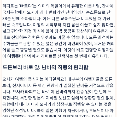
라피트는 '빠르다'는 의미의 독일어에서 유래한 이름처럼, 간사이
국제공항에서 오사카 최대 번화가인 난바역까지 논스톱으로 단
38분 만에 주파합니다. 이는 다른 교통수단과 비교했을 때 가장
빠른 속도입니다. 여행의 시작부터 지친 몸을 이끌고 싶지 않다면,
넓고 편안한 지정 좌석에 앉아 창밖 풍경을 감상하며 여유롭게 시
내로 진입하는 경험은 무엇과도 바꿀 수 없습니다. 모든 좌석에는
수하물을 보관할 수 있는 넓은 공간이 마련되어 있어, 무거운 캐리
어를 들고 낑낑댈 필요도 없습니다. 이것이 바로 현명한 여행자들
이
여행준비
단계에서 라피트를 선택하는 첫 번째 이유입니다.
도톤보리 바로 앞, 난바역 직행의 편리함
오사카 여행의 중심지는 어디일까요? 대부분의 여행자들은 도톤
보리, 신사이바시 등 핵심 관광지가 밀집한 난바를 거점으로 삼습
니다.
오사카 라피트
는 바로 이 난바역까지 환승 없이 한 번에 도
착합니다. 복잡한 일본의 지하철 노선도 앞에서 당황할 필요 없이,
공항에서 내리자마자 오사카의 심장부로 직행할 수 있다는 것은
엄청난 장점입니다. 특히 일본 여행이 처음이거나, 부모님이나 아
이와 함께하는 가족 여행이라면 이 편리함의 가치는 더욱 커집니