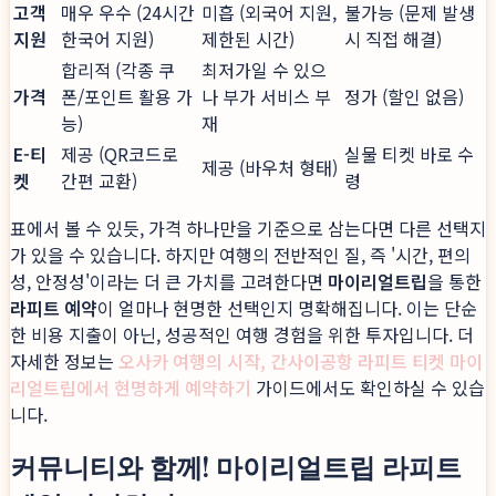
고객
매우 우수 (24시간
미흡 (외국어 지원,
불가능 (문제 발생
지원
한국어 지원)
제한된 시간)
시 직접 해결)
합리적 (각종 쿠
최저가일 수 있으
가격
폰/포인트 활용 가
나 부가 서비스 부
정가 (할인 없음)
능)
재
E-티
제공 (QR코드로
실물 티켓 바로 수
제공 (바우처 형태)
켓
간편 교환)
령
표에서 볼 수 있듯, 가격 하나만을 기준으로 삼는다면 다른 선택지
가 있을 수 있습니다. 하지만 여행의 전반적인 질, 즉 '시간, 편의
성, 안정성'이라는 더 큰 가치를 고려한다면
마이리얼트립
을 통한
라피트 예약
이 얼마나 현명한 선택인지 명확해집니다. 이는 단순
한 비용 지출이 아닌, 성공적인 여행 경험을 위한 투자입니다. 더
자세한 정보는
오사카 여행의 시작, 간사이공항 라피트 티켓 마이
리얼트립에서 현명하게 예약하기
가이드에서도 확인하실 수 있습
니다.
커뮤니티와 함께! 마이리얼트립 라피트