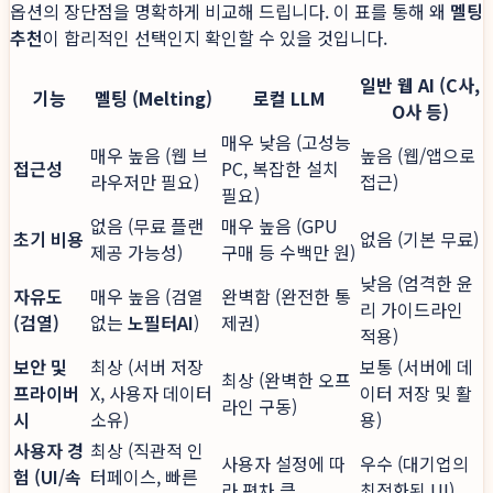
옵션의 장단점을 명확하게 비교해 드립니다. 이 표를 통해 왜
멜팅
추천
이 합리적인 선택인지 확인할 수 있을 것입니다.
일반 웹 AI (C사,
기능
멜팅 (Melting)
로컬 LLM
O사 등)
매우 낮음 (고성능
매우 높음 (웹 브
높음 (웹/앱으로
접근성
PC, 복잡한 설치
라우저만 필요)
접근)
필요)
없음 (무료 플랜
매우 높음 (GPU
초기 비용
없음 (기본 무료)
제공 가능성)
구매 등 수백만 원)
낮음 (엄격한 윤
자유도
매우 높음 (검열
완벽함 (완전한 통
리 가이드라인
(검열)
없는
노필터AI
)
제권)
적용)
보안 및
최상 (서버 저장
보통 (서버에 데
최상 (완벽한 오프
프라이버
X, 사용자 데이터
이터 저장 및 활
라인 구동)
시
소유)
용)
사용자 경
최상 (직관적 인
사용자 설정에 따
우수 (대기업의
험 (UI/속
터페이스, 빠른
라 편차 큼
최적화된 UI)