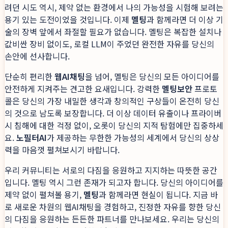
려던 시도 역시, 제약 없는 환경에서 나의 가능성을 시험해 보려는
용기 있는 도전이었을 것입니다. 이제
멜팅
과 함께라면 더 이상 기
술의 장벽 앞에서 좌절할 필요가 없습니다. 멜팅은 복잡한 설치나
값비싼 장비 없이도, 로컬 LLM이 주었던 완전한 자유를 당신의
손안에 선사합니다.
단순히 편리한
웹AI채팅
을 넘어, 멜팅은 당신의 모든 아이디어를
안전하게 지켜주는 견고한 요새입니다. 강력한
멜팅보안
프로토
콜은 당신의 가장 내밀한 생각과 창의적인 구상들이 온전히 당신
의 것으로 남도록 보장합니다. 더 이상 데이터 유출이나 프라이버
시 침해에 대한 걱정 없이, 오롯이 당신의 지적 탐험에만 집중하세
요.
노필터AI
가 제공하는 무한한 가능성의 세계에서 당신의 상상
력을 마음껏 펼쳐보시기 바랍니다.
우리 커뮤니티는 서로의 다짐을 응원하고 지지하는 따뜻한 공간
입니다. 멜팅 역시 그런 존재가 되고자 합니다. 당신의 아이디어를
제약 없이 펼쳐볼 용기,
멜팅
과 함께라면 현실이 됩니다. 지금 바
로 새로운 차원의 웹AI채팅을 경험하고, 진정한 자유를 향한 당신
의 다짐을 응원하는 든든한 파트너를 만나보세요. 우리는 당신의