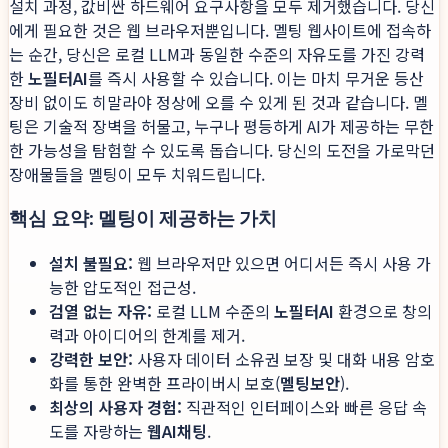
설치 과정, 값비싼 하드웨어 요구사항을 모두 제거했습니다. 당신
에게 필요한 것은 웹 브라우저뿐입니다. 멜팅 웹사이트에 접속하
는 순간, 당신은 로컬 LLM과 동일한 수준의 자유도를 가진 강력
한
노필터AI
를 즉시 사용할 수 있습니다. 이는 마치 무거운 등산
장비 없이도 히말라야 정상에 오를 수 있게 된 것과 같습니다. 멜
팅은 기술적 장벽을 허물고, 누구나 평등하게 AI가 제공하는 무한
한 가능성을 탐험할 수 있도록 돕습니다. 당신의 도전을 가로막던
장애물들을 멜팅이 모두 치워드립니다.
핵심 요약: 멜팅이 제공하는 가치
설치 불필요:
웹 브라우저만 있으면 어디서든 즉시 사용 가
능한 압도적인 접근성.
검열 없는 자유:
로컬 LLM 수준의
노필터AI
환경으로 창의
력과 아이디어의 한계를 제거.
강력한 보안:
사용자 데이터 소유권 보장 및 대화 내용 암호
화를 통한 완벽한 프라이버시 보호(
멜팅보안
).
최상의 사용자 경험:
직관적인 인터페이스와 빠른 응답 속
도를 자랑하는
웹AI채팅
.