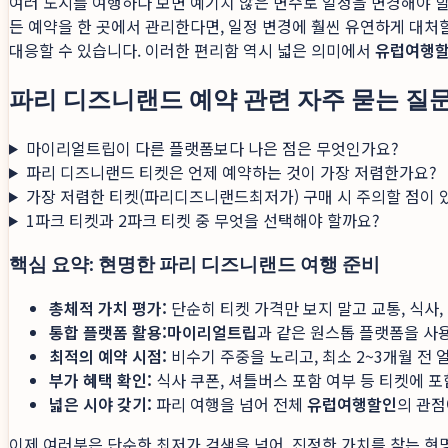
여러 도시를 여행하다 보면 예기치 않은 변수로 일정을 변경해야 할
든 예약을 한 곳에서 관리한다면, 일정 변경에 훨씬 유연하게 대처
대응할 수 있습니다. 이러한 편리함 역시 넓은 의미에서
유럽여행
파리 디즈니랜드 예약 관련 자주 묻는 질문 
마이리얼트립이 다른 플랫폼보다 나은 점은 무엇인가요?
파리 디즈니랜드 티켓은 언제 예약하는 것이 가장 저렴한가요?
가장 저렴한 티켓(파리디즈니랜드최저가) 구매 시 주의할 점이 
1파크 티켓과 2파크 티켓 중 무엇을 선택해야 할까요?
핵심 요약: 현명한 파리 디즈니랜드 여행 준비
총체적 가치 평가:
단순히 티켓 가격만 보지 말고 교통, 식사
통합 플랫폼 활용:
마이리얼트립
과 같은 원스톱 플랫폼을 사용
최적의 예약 시점:
비수기 주중을 노리고, 최소 2~3개월 전
부가 혜택 확인:
식사 쿠폰, 셔틀버스 포함 여부 등 티켓에 
넓은 시야 갖기:
파리 여행을 넘어 전체
유럽여행할인
의 관점
이제 여러분은 단순한 최저가 검색을 넘어, 진정한 가치를 찾는 현