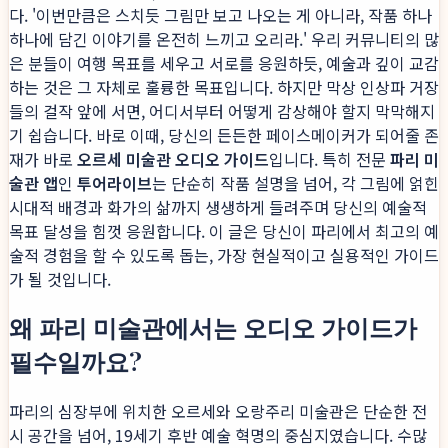
다. '이번만큼은 스치듯 그림만 보고 나오는 게 아니라, 작품 하나
하나에 담긴 이야기를 온전히 느끼고 오리라.' 우리 커뮤니티의 많
은 분들이 여행 목표를 세우고 서로를 응원하듯, 예술과 깊이 교감
하는 것은 그 자체로 훌륭한 목표입니다. 하지만 막상 인상파 거장
들의 걸작 앞에 서면, 어디서부터 어떻게 감상해야 할지 막막해지
기 쉽습니다. 바로 이때, 당신의 든든한 페이스메이커가 되어줄 존
재가 바로
오르세 미술관 오디오 가이드
입니다. 특히 전문
파리 미
술관 앱
인
투어라이브
는 단순히 작품 설명을 넘어, 각 그림에 얽힌
시대적 배경과 화가의 삶까지 생생하게 들려주며 당신의 예술적
목표 달성을 힘껏 응원합니다. 이 글은 당신이 파리에서 최고의 예
술적 경험을 할 수 있도록 돕는, 가장 현실적이고 실용적인 가이드
가 될 것입니다.
왜 파리 미술관에서는 오디오 가이드가
필수일까요?
파리의 심장부에 위치한 오르세와 오랑주리 미술관은 단순한 전
시 공간을 넘어, 19세기 후반 예술 혁명의 중심지였습니다. 수많