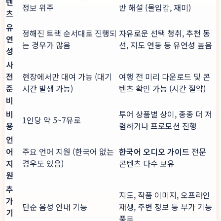
텐
정보 위주
반 해설 (몰입감, 재미)
츠
유
정해진 트랙 순서대로 진행되
자유로운 선택 청취, 추천 동
연
는 경우가 많음
선, 지도 연동 등 유연성 높음
성
사
전
현장에서만 대여 가능 (대기
여행 전 미리 다운로드 및 콘
준
시간 발생 가능)
텐츠 확인 가능 (시간 절약)
비
비
투어 상품별 상이, 종종 더 저
1인당 약 5~7유로
용
렴하거나 프로모션 진행
언
어
주요 언어 지원 (한국어 없는
한국어 오디오 가이드
전문
지
경우도 있음)
콘텐츠 다수 보유
원
추
지도, 작품 이미지, 오프라인
가
단순 음성 안내 기능
재생, 주변 정보 등 부가 기능
기
풍부