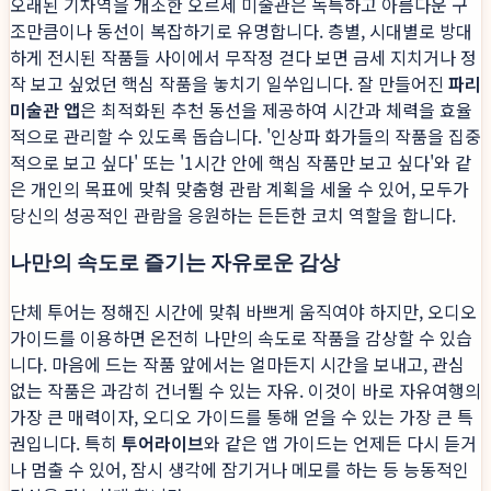
오래된 기차역을 개조한 오르세 미술관은 독특하고 아름다운 구
조만큼이나 동선이 복잡하기로 유명합니다. 층별, 시대별로 방대
하게 전시된 작품들 사이에서 무작정 걷다 보면 금세 지치거나 정
작 보고 싶었던 핵심 작품을 놓치기 일쑤입니다. 잘 만들어진
파리
미술관 앱
은 최적화된 추천 동선을 제공하여 시간과 체력을 효율
적으로 관리할 수 있도록 돕습니다. '인상파 화가들의 작품을 집중
적으로 보고 싶다' 또는 '1시간 안에 핵심 작품만 보고 싶다'와 같
은 개인의 목표에 맞춰 맞춤형 관람 계획을 세울 수 있어, 모두가
당신의 성공적인 관람을 응원하는 든든한 코치 역할을 합니다.
나만의 속도로 즐기는 자유로운 감상
단체 투어는 정해진 시간에 맞춰 바쁘게 움직여야 하지만, 오디오
가이드를 이용하면 온전히 나만의 속도로 작품을 감상할 수 있습
니다. 마음에 드는 작품 앞에서는 얼마든지 시간을 보내고, 관심
없는 작품은 과감히 건너뛸 수 있는 자유. 이것이 바로 자유여행의
가장 큰 매력이자, 오디오 가이드를 통해 얻을 수 있는 가장 큰 특
권입니다. 특히
투어라이브
와 같은 앱 가이드는 언제든 다시 듣거
나 멈출 수 있어, 잠시 생각에 잠기거나 메모를 하는 등 능동적인