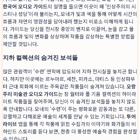
한국어 오디오 가이드
의 설명을 들으면 이곳이 왜 '인상주의의 시
스티나 성당'이라 불리는지, 모네가 빛과 색을 통해 어떻게 시간의
흐름과 자연의 영원성을 담아내려 했는지 비로소 이해하게 됩니
다. 가이드는 당신을 전시장 중앙의 벤치로 이끌어, 눈을 감고 물
의 흐름과 빛의 변화를 상상하며 작품을 감상하는 특별한 방법을
제안할 것입니다.
지하 컬렉션의 숨겨진 보석들
많은 관람객이 '수련' 연작에 압도되어 지하 전시실을 놓치곤 합니
다. 하지만 이곳에는 르누아르, 세잔, 피카소, 마티스 등 인상파부
터 근대 회화에 이르는 주옥같은 작품들이 숨겨져 있습니다.
오랑
주리 미술관 오디오 가이드
는 장 월터와 폴 기욤 컬렉션의 하이라
이트 작품들을 짚어주며, 당신이 이 숨겨진 보석들을 놓치지 않도
록 안내합니다. 모네의 '수련'이 주는 평화로운 감동과는 또 다른,
강렬하고 다채로운 예술의 세계를 만날 수 있는 기회입니다.
투어
라이브
앱을 통해 각 작품에 얽힌 수집가의 이야기와 화가들의 비
하인드 스토리를 듣다 보면, 한층 더 풍성한 예술적 경험을 완성할
수 있습니다.