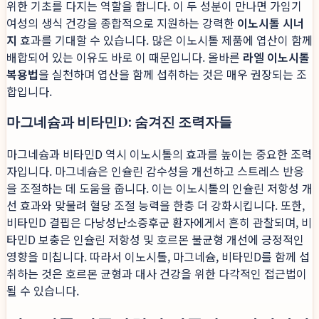
위한 기초를 다지는 역할을 합니다. 이 두 성분이 만나면 가임기
여성의 생식 건강을 종합적으로 지원하는 강력한
이노시톨 시너
지
효과를 기대할 수 있습니다. 많은 이노시톨 제품에 엽산이 함께
배합되어 있는 이유도 바로 이 때문입니다. 올바른
라엘 이노시톨
복용법
을 실천하며 엽산을 함께 섭취하는 것은 매우 권장되는 조
합입니다.
마그네슘과 비타민D: 숨겨진 조력자들
마그네슘과 비타민D 역시 이노시톨의 효과를 높이는 중요한 조력
자입니다. 마그네슘은 인슐린 감수성을 개선하고 스트레스 반응
을 조절하는 데 도움을 줍니다. 이는 이노시톨의 인슐린 저항성 개
선 효과와 맞물려 혈당 조절 능력을 한층 더 강화시킵니다. 또한,
비타민D 결핍은 다낭성난소증후군 환자에게서 흔히 관찰되며, 비
타민D 보충은 인슐린 저항성 및 호르몬 불균형 개선에 긍정적인
영향을 미칩니다. 따라서 이노시톨, 마그네슘, 비타민D를 함께 섭
취하는 것은 호르몬 균형과 대사 건강을 위한 다각적인 접근법이
될 수 있습니다.