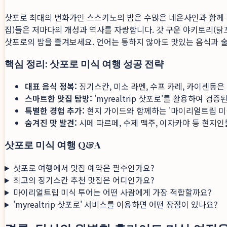
삿포로 최대의 번화가인 스스키노의 밤은 수많은 네온사인과 함께 
집)들은 저마다의 개성과 역사를 자랑합니다. 갓 구운 야키토리(닭꼬
삿포로의 밤을 즐겨보세요. 언어는 통하지 않아도 맛있는 음식과 술
핵심 정리: 삿포로 미식 여행 성공 전략
대표 음식 정복:
징기스칸, 미소 라멘, 수프 카레, 카이센동
스마트한 맛집 탐방:
'myrealtrip 삿포로'를 활용하여 검
특별한 경험 추가:
현지 가이드와 함께하는 '마이리얼트립 미식
숨겨진 맛 발견:
시메 파르페, 수제 맥주, 이자카야 등 현지
삿포로 미식 여행 Q&A
삿포로 여행에서 맛집 예약은 필수인가요?
최고의 징기스칸 추천 맛집은 어디인가요?
마이리얼트립 미식 투어는 어떤 사람에게 가장 적합할까요?
'myrealtrip 삿포로' 서비스를 이용하면 어떤 장점이 있나요?