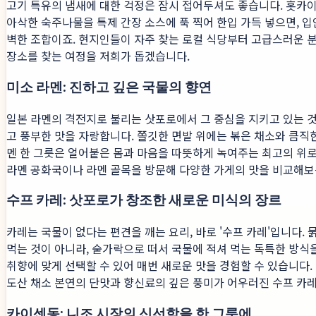
고기 특유의 냄새에 대한 걱정은 잠시 접어두셔도 좋습니다. 홋카이
아삭한 숙주나물을 특제 간장 소스에 푹 찍어 한입 가득 넣으면, 
벽한 조합이죠. 현지인들이 자주 찾는 로컬 식당부터 고급스러운 
장소를 찾는 여정을 저희가 돕겠습니다.
미소 라멘: 진하고 깊은 국물의 향연
일본 라멘의 격전지로 불리는 삿포로에서 그 중심을 지키고 있는 것은
고 풍부한 맛을 자랑합니다. 쫄깃한 면발 위에는 볶은 채소와 큼직한
멘 한 그릇은 얼어붙은 몸과 마음을 따뜻하게 녹여주는 최고의 위로
라멘 공화국이나 라멘 골목을 방문해 다양한 가게의 맛을 비교해보
수프 카레: 삿포로가 창조한 새로운 미식의 장르
카레는 국물이 없다는 편견을 깨는 요리, 바로 '수프 카레'입니다.
먹는 것이 아니라, 숟가락으로 떠서 국물에 적셔 먹는 독특한 방식
취향에 맞게 선택할 수 있어 매번 새로운 맛을 경험할 수 있습니다.
도산 채소 본연의 단맛과 향신료의 깊은 풍미가 어우러진 수프 카레
카이센동: 니조 시장의 신선함을 한 그릇에