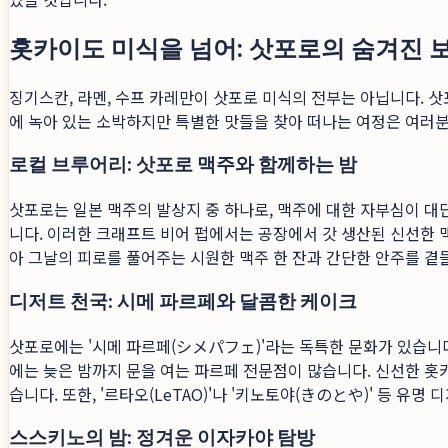
홋카이도 미식을 넘어: 삿포로의 숨겨진 보
징기스칸, 라멘, 수프 카레만이 삿포로 미식의 전부는 아닙니다. 
에 녹아 있는 소박하지만 특별한 맛들을 찾아 떠나는 여정은 여러
로컬 브루어리: 삿포로 맥주와 함께하는 밤
삿포로는 일본 맥주의 발상지 중 하나로, 맥주에 대한 자부심이 대
니다. 이러한 크래프트 비어 펍에서는 공장에서 갓 생산된 신선한 맥
아 그날의 피로를 풀어주는 시원한 맥주 한 잔과 간단한 안주를 곁
디저트 천국: 시메 파르페와 달콤한 케이크
삿포로에는 '시메 파르페(シメパフェ)'라는 독특한 문화가 있습니다.
에는 늦은 밤까지 문을 여는 파르페 전문점이 많습니다. 신선한 홋
습니다. 또한, '르타오(LeTAO)'나 '키노토야(きのとや)' 등 
스스키노의 밤: 정겨운 이자카야 탐방