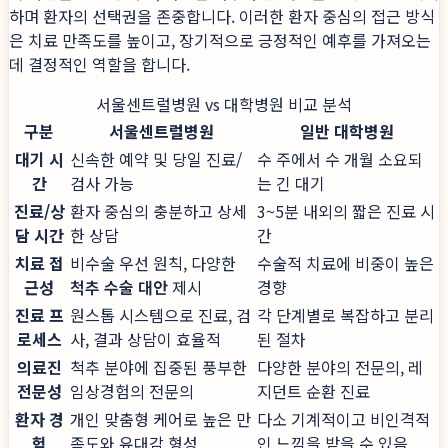
하며 환자의 선택권을 존중합니다. 이러한 환자 중심의 접근 방식
은 치료 만족도를 높이고, 장기적으로 긍정적인 예후를 가져오는
데 결정적인 역할을 합니다.
서울센트럴병원 vs 대학병원 비교 분석
구분
서울센트럴병원
일반 대학병원
대기 시
신속한 예약 및 당일 진료/
수 주에서 수 개월 소요되
간
검사 가능
는 긴 대기
진료/상
환자 중심의 충분하고 상세
3~5분 내외의 짧은 진료 시
담 시간
한 상담
간
치료 접
비수술 우선 원칙, 다양한
수술적 치료에 비중이 높은
근성
척추 수술 대안
제시
경향
진료 프
원스톱 시스템으로 진료, 검
각 단계별로 복잡하고 분리
로세스
사, 결과 상담이 효율적
된 절차
의료진
척추 분야에 집중된 풍부한
다양한 분야의 전문의, 레
전문성
임상경험의 전문의
지던트 순환 진료
환자 경
개인 맞춤형 케어로 높은 만
다소 기계적이고 비인격적
험
족도와 유대감 형성
인 느낌을 받을 수 있음