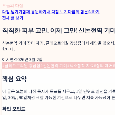
오늘의 다짐
다짐 남기기
함께 응원하기
내 다짐 보기
다짐의 힘
문의하기
전체 글 보기
칙칙한 피부 고민, 이제 그만! 신논현역 기
신논현역 기미·잡티 제거, 클레오르의원 강남점에서 해답을 찾으세요
합니다.
이서연
•
2026년 3월 2일
#
클레오르의원 강남점
#
신논현역 기미
#
색소침착 치료
#
잡티 제거
핵심 요약
이 글은 오늘의 다짐 독자가 목표를 세우고, 1일 단위로 실천을 기
일, 30일, 90일처럼 관찰 가능한 기간으로 나누면 지속 가능성이 
확인 포인트