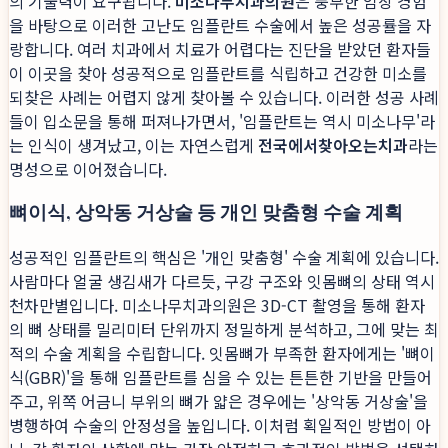
의 기술력이 요구됩니다.
미소나무치과의원
은 풍부한 임상 경험
을 바탕으로 이러한 고난도 임플란트 수술에서 높은 성공률을 자
랑합니다. 여러 치과에서 치료가 어렵다는 진단을 받았던 환자들
이 이곳을 찾아 성공적으로 임플란트를 식립하고 건강한 미소를
되찾은 사례는 어렵지 않게 찾아볼 수 있습니다. 이러한 성공 사례
들이 입소문을 통해 퍼져나가면서, '임플란트는 역시 미소나무'라
는 인식이 생겨났고, 이는 자연스럽게
전국에서찾아오는치과
라는
명성으로 이어졌습니다.
뼈이식, 상악동 거상술 등 개인 맞춤형 수술 계획
성공적인 임플란트의 핵심은 '개인 맞춤형' 수술 계획에 있습니다.
사람마다 얼굴 생김새가 다르듯, 구강 구조와 잇몸뼈의 상태 역시
천차만별입니다. 미소나무치과의원은 3D-CT 촬영을 통해 환자
의 뼈 상태를 밀리미터 단위까지 정밀하게 분석하고, 그에 맞는 최
적의 수술 계획을 수립합니다. 잇몸뼈가 부족한 환자에게는 '뼈이
식(GBR)'을 통해 임플란트를 심을 수 있는 튼튼한 기반을 만들어
주고, 위쪽 어금니 부위의 뼈가 얇은 경우에는 '상악동 거상술'을
병행하여 수술의 안정성을 높입니다. 이처럼 획일적인 방법이 아