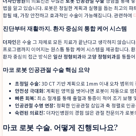
더자인병원
의 의료진은 수많은
로봇 인공관절 수술
경험을 통해 쌓
법을 알고 있습니다. 로봇은 정밀한 계획과 실행을 돕는 최고의 파
합될 때, 가장 안전하고 효과적인 수술이 가능해집니다. 관련하여
진단부터 재활까지, 환자 중심의 통합 케어 시스템
더자인
은 수술 그 자체로 모든 치료가 끝난다고 생각하지 않습니다
프로그램까지 이어지는 원스톱 통합 케어 시스템을 제공합니다. 환자 
환자 중심의 접근 방식은
일산 정형외과
와
고양 정형외과
를 통틀
마코 로봇 인공관절 수술 핵심 요약
초정밀 수술:
3D CT 기반 계획으로 1mm 이내 오차 범위의
안전성 극대화:
계획된 영역을 벗어나면 로봇이 자동으로 멈춰
빠른 회복:
최소 절개를 통해 출혈과 통증이 적어 조기 보행 
인공관절 수명 연장:
정확한 인공관절 삽입과 축 정렬로 인공
숙련된 의료진:
더자인병원의 경험 많은 관절 전문의가 로봇
마코 로봇 수술, 어떻게 진행되나요?