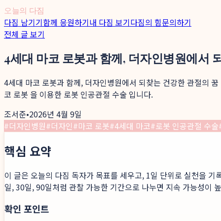
오늘의 다짐
다짐 남기기
함께 응원하기
내 다짐 보기
다짐의 힘
문의하기
전체 글 보기
4세대 마코 로봇과 함께, 더자인병원에서 
4세대 마코 로봇과 함께, 더자인병원에서 되찾는 건강한 관절의 꿈 
코 로봇 을 이용한 로봇 인공관절 수술 입니다.
조서준
•
2026년 4월 9일
#
더자인병원
#
더자인
#
마코 로봇
#
4세대 마코
#
로봇 인공관절 수술
핵심 요약
이 글은 오늘의 다짐 독자가 목표를 세우고, 1일 단위로 실천을 기
일, 30일, 90일처럼 관찰 가능한 기간으로 나누면 지속 가능성이 
확인 포인트