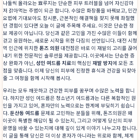
나둘씩 올라오는 뾰루지는 단순한 피부 트러블을 넘어 자신감마
저 갉아먹는 주범이 되곤 합니다. 수많은 화장품을 바꿔보고, 민간
요법에 기대보아도 잠시뿐, 근본적인 해결책을 찾지 못해 좌절했
던 경험이 있다면 오늘 이 글에 주목해 주세요. 이것은 단순한 정
보 제공이 아닙니다. 당신과 같은 고민을 가진 수많은 이들이 함께
걷고 응원하는, 새로운 시작을 위한 다짐의 선언입니다. 대전 시청
역 인근에 위치한
톤즈 의원
대전점은 바로 이 재발의 고리를 끊어
내기 위한 전문적인 솔루션을 제공합니다. 이곳에서는 단순한 증
상 완화가 아닌,
성인 여드름 치료
의 핵심인
재발 방지
에 모든 초
점을 맞춥니다. 이제 당신의 피부에 진정한 휴식과 건강을 되찾아
줄 그 여정을 함께 시작해 봅시다.
우리는 모두 깨끗하고 건강한 피부를 꿈꾸며 수많은 노력을 합니
다. 하지만 성인 여드름은 청소년기 여드름과는 다른 복합적인 원
인을 가지고 있어, 혼자만의 노력으로는 한계에 부딪히기 쉽습니
다.
둔산동 여드름
문제로 고민하는 분들을 위해, 톤즈의원은 왜
이곳이 특별한 해답이 될 수 있는지, 그리고 어떻게 당신의 피부
운명을 바꿀 수 있는지에 대해 깊이 있게 이야기 나누고자 합니다.
이 글을 통해 당신은 더 이상 혼자가 아니라는 위로와 함께, 체계