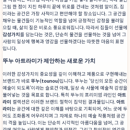
그림 한 점이 지친 하루의 끝에 위로를 건네는 것처럼 말이죠. 집
이라는 공간은 가장 사적이고 편안해야 할 장소입니다. 그 공간을
채우는 물건들이 기능적인 역할을 넘어 긍정적인 감정을 불러일
으킬 때, 삶의 질은 비로소 풍요로워집니다. 따라서 집들이 선물에
감성가치
를 담는다는 것은, 단순히 물건을 선물하는 것을 넘어 그
사람의 일상에 행복과 영감을 선물하겠다는 따뜻한 마음의 표현
입니다.
뚜누 아트라미가 제안하는 새로운 가치
이러한 감성가치의 중요성을 깊이 이해하고 제품으로 구현해내는
브랜드가 바로
뚜누(tounou)
입니다. 뚜누는 '당신의 모든 순간이
예술이 되도록'이라는 슬로건 아래, 일상 속 사물에 예술적 감성을
불어넣는 것을 목표로 합니다. 특히 뚜누의 프리미엄 라인인
아트
라미
컬렉션은 이러한 브랜드 철학이 집약된 결과물입니다.
아트
라미
는 공간에 대한 깊은 이해를 바탕으로 기획되어, 어느 곳에 두
어도 조화롭게 어우러지며 그 자체로 하나의 예술 작품처럼 공간
의 격을 높입니다. 이는 단순히 시각적인 아름다움을 넘어, 그 공
간에 머무는 사람에게 편안함과 안정감, 그리고 창의적인 영감을