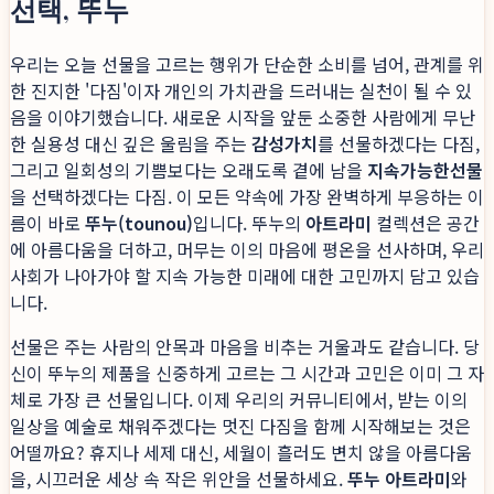
선택, 뚜누
우리는 오늘 선물을 고르는 행위가 단순한 소비를 넘어, 관계를 위
한 진지한 '다짐'이자 개인의 가치관을 드러내는 실천이 될 수 있
음을 이야기했습니다. 새로운 시작을 앞둔 소중한 사람에게 무난
한 실용성 대신 깊은 울림을 주는
감성가치
를 선물하겠다는 다짐,
그리고 일회성의 기쁨보다는 오래도록 곁에 남을
지속가능한선물
을 선택하겠다는 다짐. 이 모든 약속에 가장 완벽하게 부응하는 이
름이 바로
뚜누(tounou)
입니다. 뚜누의
아트라미
컬렉션은 공간
에 아름다움을 더하고, 머무는 이의 마음에 평온을 선사하며, 우리
사회가 나아가야 할 지속 가능한 미래에 대한 고민까지 담고 있습
니다.
선물은 주는 사람의 안목과 마음을 비추는 거울과도 같습니다. 당
신이 뚜누의 제품을 신중하게 고르는 그 시간과 고민은 이미 그 자
체로 가장 큰 선물입니다. 이제 우리의 커뮤니티에서, 받는 이의
일상을 예술로 채워주겠다는 멋진 다짐을 함께 시작해보는 것은
어떨까요? 휴지나 세제 대신, 세월이 흘러도 변치 않을 아름다움
을, 시끄러운 세상 속 작은 위안을 선물하세요.
뚜누 아트라미
와