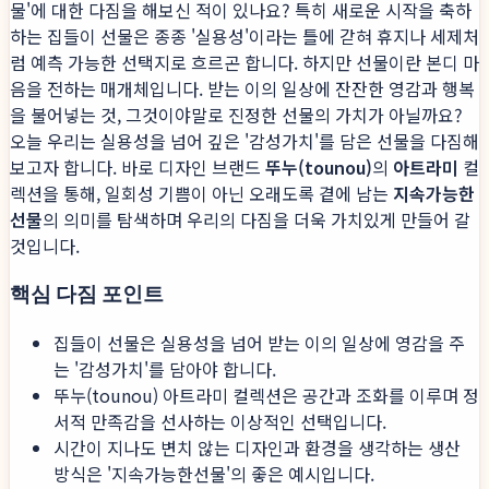
물'에 대한 다짐을 해보신 적이 있나요? 특히 새로운 시작을 축하
하는 집들이 선물은 종종 '실용성'이라는 틀에 갇혀 휴지나 세제처
럼 예측 가능한 선택지로 흐르곤 합니다. 하지만 선물이란 본디 마
음을 전하는 매개체입니다. 받는 이의 일상에 잔잔한 영감과 행복
을 불어넣는 것, 그것이야말로 진정한 선물의 가치가 아닐까요?
오늘 우리는 실용성을 넘어 깊은 '감성가치'를 담은 선물을 다짐해
보고자 합니다. 바로 디자인 브랜드
뚜누(tounou)
의
아트라미
컬
렉션을 통해, 일회성 기쁨이 아닌 오래도록 곁에 남는
지속가능한
선물
의 의미를 탐색하며 우리의 다짐을 더욱 가치있게 만들어 갈
것입니다.
핵심 다짐 포인트
집들이 선물은 실용성을 넘어 받는 이의 일상에 영감을 주
는 '감성가치'를 담아야 합니다.
뚜누(tounou) 아트라미 컬렉션은 공간과 조화를 이루며 정
서적 만족감을 선사하는 이상적인 선택입니다.
시간이 지나도 변치 않는 디자인과 환경을 생각하는 생산
방식은 '지속가능한선물'의 좋은 예시입니다.