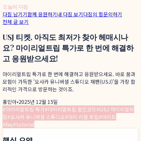
오늘의 다짐
다짐 남기기
함께 응원하기
내 다짐 보기
다짐의 힘
문의하기
전체 글 보기
USJ 티켓, 아직도 최저가 찾아 헤매시나
요? 마이리얼트립 특가로 한 번에 해결하
고 응원받으세요!
마이리얼트립 특가로 한 번에 해결하고 응원받으세요. 바로 꿈과
모험이 가득한 '오사카 유니버셜 스튜디오 재팬(USJ)'을 가장 합
리적인 가격으로 방문하는 것이죠.
홍민아
•
2025년 12월 15일
#
마이리얼트립 특가
#
마이리얼트립 할인코드
#
USJ 마이리얼트
립
#
오사카 유니버셜 스튜디오
#
마이 리얼 트립
#
마리트
#
faq
#
tutorial
핵심 요약