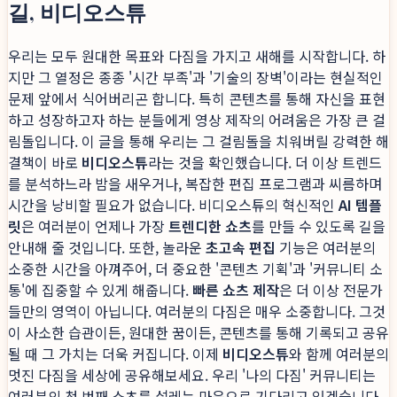
길, 비디오스튜
우리는 모두 원대한 목표와 다짐을 가지고 새해를 시작합니다. 하
지만 그 열정은 종종 '시간 부족'과 '기술의 장벽'이라는 현실적인
문제 앞에서 식어버리곤 합니다. 특히 콘텐츠를 통해 자신을 표현
하고 성장하고자 하는 분들에게 영상 제작의 어려움은 가장 큰 걸
림돌입니다. 이 글을 통해 우리는 그 걸림돌을 치워버릴 강력한 해
결책이 바로
비디오스튜
라는 것을 확인했습니다. 더 이상 트렌드
를 분석하느라 밤을 새우거나, 복잡한 편집 프로그램과 씨름하며
시간을 낭비할 필요가 없습니다. 비디오스튜의 혁신적인
AI 템플
릿
은 여러분이 언제나 가장
트렌디한 쇼츠
를 만들 수 있도록 길을
안내해 줄 것입니다. 또한, 놀라운
초고속 편집
기능은 여러분의
소중한 시간을 아껴주어, 더 중요한 '콘텐츠 기획'과 '커뮤니티 소
통'에 집중할 수 있게 해줍니다.
빠른 쇼츠 제작
은 더 이상 전문가
들만의 영역이 아닙니다. 여러분의 다짐은 매우 소중합니다. 그것
이 사소한 습관이든, 원대한 꿈이든, 콘텐츠를 통해 기록되고 공유
될 때 그 가치는 더욱 커집니다. 이제
비디오스튜
와 함께 여러분의
멋진 다짐을 세상에 공유해보세요. 우리 '나의 다짐' 커뮤니티는
여러분의 첫 번째 쇼츠를 설레는 마음으로 기다리고 있겠습니다.