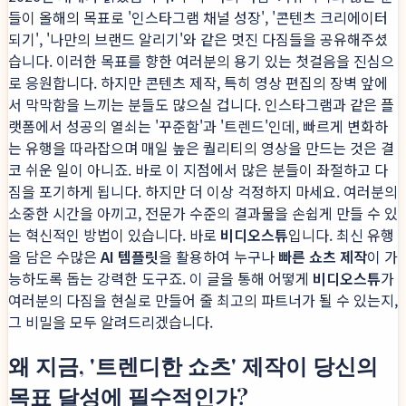
들이 올해의 목표로 '인스타그램 채널 성장', '콘텐츠 크리에이터
되기', '나만의 브랜드 알리기'와 같은 멋진 다짐들을 공유해주셨
습니다. 이러한 목표를 향한 여러분의 용기 있는 첫걸음을 진심으
로 응원합니다. 하지만 콘텐츠 제작, 특히 영상 편집의 장벽 앞에
서 막막함을 느끼는 분들도 많으실 겁니다. 인스타그램과 같은 플
랫폼에서 성공의 열쇠는 '꾸준함'과 '트렌드'인데, 빠르게 변화하
는 유행을 따라잡으며 매일 높은 퀄리티의 영상을 만드는 것은 결
코 쉬운 일이 아니죠. 바로 이 지점에서 많은 분들이 좌절하고 다
짐을 포기하게 됩니다. 하지만 더 이상 걱정하지 마세요. 여러분의
소중한 시간을 아끼고, 전문가 수준의 결과물을 손쉽게 만들 수 있
는 혁신적인 방법이 있습니다. 바로
비디오스튜
입니다. 최신 유행
을 담은 수많은
AI 템플릿
을 활용하여 누구나
빠른 쇼츠 제작
이 가
능하도록 돕는 강력한 도구죠. 이 글을 통해 어떻게
비디오스튜
가
여러분의 다짐을 현실로 만들어 줄 최고의 파트너가 될 수 있는지,
그 비밀을 모두 알려드리겠습니다.
왜 지금, '트렌디한 쇼츠' 제작이 당신의
목표 달성에 필수적인가?