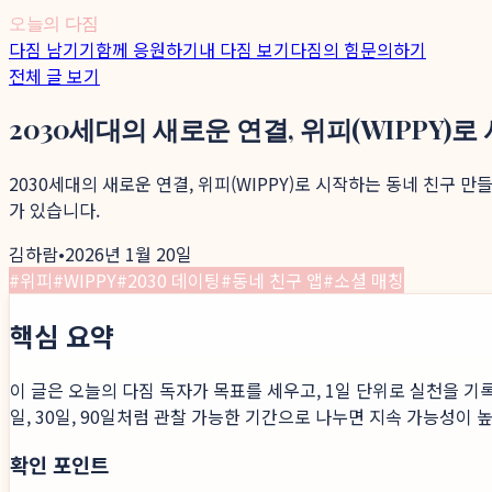
오늘의 다짐
다짐 남기기
함께 응원하기
내 다짐 보기
다짐의 힘
문의하기
전체 글 보기
2030세대의 새로운 연결, 위피(WIPPY)
2030세대의 새로운 연결, 위피(WIPPY)로 시작하는 동네 친구 
가 있습니다.
김하람
•
2026년 1월 20일
#
위피
#
WIPPY
#
2030 데이팅
#
동네 친구 앱
#
소셜 매칭
핵심 요약
이 글은 오늘의 다짐 독자가 목표를 세우고, 1일 단위로 실천을 기
일, 30일, 90일처럼 관찰 가능한 기간으로 나누면 지속 가능성이 
확인 포인트