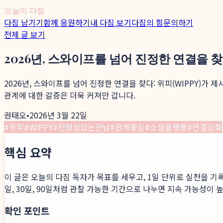
오늘의 다짐
다짐 남기기
함께 응원하기
내 다짐 보기
다짐의 힘
문의하기
전체 글 보기
2026년, 스와이프를 넘어 진정한 연결을 
2026년, 스와이프를 넘어 진정한 연결을 찾다: 위피(WIPPY)
관계에 대한 갈증은 더욱 커져만 갑니다.
권태오
•
2026년 3월 22일
#
위피
#
WIPPY
#
진정성있는만남
#
관계중심
#
소셜플랫폼
#
연결강화
핵심 요약
이 글은 오늘의 다짐 독자가 목표를 세우고, 1일 단위로 실천을 기
일, 30일, 90일처럼 관찰 가능한 기간으로 나누면 지속 가능성이 
확인 포인트