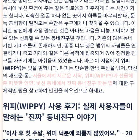
새로운 동네로 이사하는 것은 설렘과 기대로 가득 찬 경험이지만,
동시에 낯선 환경이 주는 깊은 외로움과 마주하게 되는 시간이기
도 합니다. 익숙한 얼굴 하나 없는 곳에서 하루를 마무리할 때, 문
득 공허함이 밀려오는 순간은 누구에게나 찾아올 수 있습니다. 이
러한 당신에게 가장 필요한 것은 아마도 마음을 터놓고 이야기할
수 있는 신뢰할 수 있는
동네친구
일 것입니다. 기존의 많은 동네
기반 서비스들이 존재하지만, 종종 너무 넓은 범위의 사람들을 연
결하거나 중고 거래와 같은 다른 목적에 집중되어 있어 진정한 친
구를 사귀기에는 아쉬움이 있었습니다. 바로 이 지점에서
위피
(WIPPY)
는 빛을 발합니다. 위피는 단순한 만남 주선을 넘어, 당신
의 새로운 동...
서울에서의 새로운 시작, 위피(WIPPY)가 선물해
준 따뜻한 인연: 낯선 동네에서 진짜 동네친구 찾는 법
에 대한 구
체적인 팁을 참고하여 안전을 최우선으로 하세요.
위피(WIPPY) 사용 후기: 실제 사용자들이
말하는 '진짜' 동네친구 이야기
"이사 후 첫 주말, 위피 덕분에 외롭지 않았어요." - 20