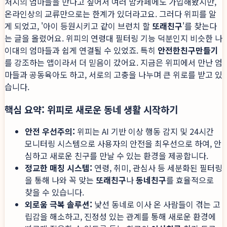
처지의 엄마들을 만나고 싶어서 여러 맘카페에도 가입해봤지만,
온라인상의 교류만으로는 한계가 있더라고요. 그러다 위피를 알
게 되었고, '아이 등원시키고 같이 브런치 할
또래친구
'를 찾는다
는 글을 올렸어요. 위피의 연령대 필터링 기능 덕분인지 비슷한 나
이대의 엄마들과 쉽게 연결될 수 있었죠. 특히
안전한친구만들기
를 강조하는 앱이라서 더 믿음이 갔어요. 지금은 위피에서 만난 엄
마들과 공동육아도 하고, 서로의 고충을 나누며 큰 위로를 받고 있
습니다.
핵심 요약: 위피로 새로운 동네 생활 시작하기
안전 우선주의:
위피는 AI 기반 이상 행동 감지 및 24시간
모니터링 시스템으로 사용자의 안전을 최우선으로 하여, 안
심하고 새로운 친구를 만날 수 있는 환경을 제공합니다.
정교한 매칭 시스템:
연령, 취미, 관심사 등 세분화된 필터링
을 통해 나와 꼭 맞는
또래친구
나
동네친구
를 효율적으로
찾을 수 있습니다.
외로움 극복 솔루션:
낯선 동네로 이사 온 사람들이 겪는 고
립감을 해소하고, 진정성 있는 관계를 통해 새로운 환경에