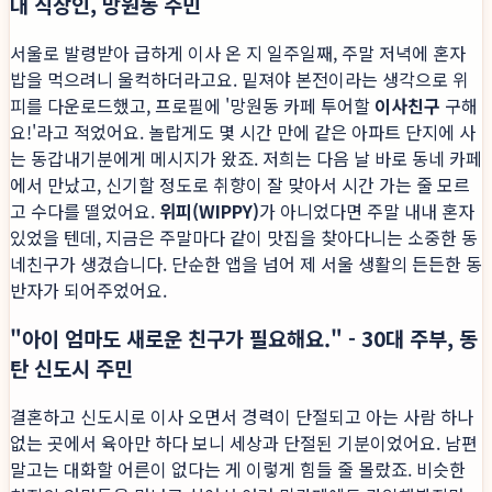
대 직장인, 망원동 주민
서울로 발령받아 급하게 이사 온 지 일주일째, 주말 저녁에 혼자
밥을 먹으려니 울컥하더라고요. 밑져야 본전이라는 생각으로 위
피를 다운로드했고, 프로필에 '망원동 카페 투어할
이사친구
구해
요!'라고 적었어요. 놀랍게도 몇 시간 만에 같은 아파트 단지에 사
는 동갑내기분에게 메시지가 왔죠. 저희는 다음 날 바로 동네 카페
에서 만났고, 신기할 정도로 취향이 잘 맞아서 시간 가는 줄 모르
고 수다를 떨었어요.
위피(WIPPY)
가 아니었다면 주말 내내 혼자
있었을 텐데, 지금은 주말마다 같이 맛집을 찾아다니는 소중한 동
네친구가 생겼습니다. 단순한 앱을 넘어 제 서울 생활의 든든한 동
반자가 되어주었어요.
"아이 엄마도 새로운 친구가 필요해요." - 30대 주부, 동
탄 신도시 주민
결혼하고 신도시로 이사 오면서 경력이 단절되고 아는 사람 하나
없는 곳에서 육아만 하다 보니 세상과 단절된 기분이었어요. 남편
말고는 대화할 어른이 없다는 게 이렇게 힘들 줄 몰랐죠. 비슷한