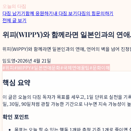
오늘의 다짐
다짐 남기기
함께 응원하기
내 다짐 보기
다짐의 힘
문의하기
전체 글 보기
위피(WIPPY)와 함께라면 일본인과의 연애
위피(WIPPY)와 함께라면 일본인과의 연애, 언어의 벽을 넘어 진
임도영
•
2026년 4월 21일
#
위피
#
WIPPY
#
일본연애문화
#
국제연애꿀팁
#
문화이해
핵심 요약
이 글은 오늘의 다짐 독자가 목표를 세우고, 1일 단위로 실천을 기
일, 30일, 90일처럼 관찰 가능한 기간으로 나누면 지속 가능성이 
확인 포인트
목표는 오늘 할 수 있는 행동 1개와 측정 기준 1개로 줄이면