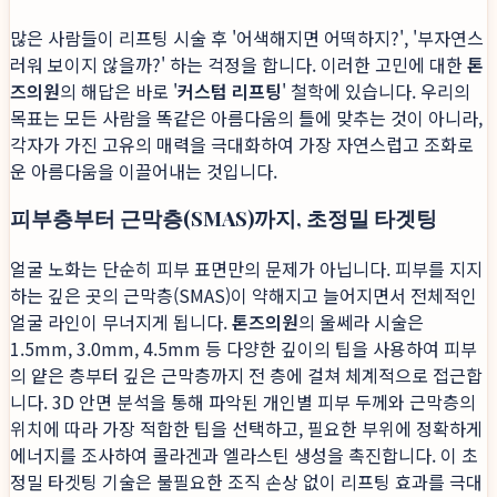
많은 사람들이 리프팅 시술 후 '어색해지면 어떡하지?', '부자연스
러워 보이지 않을까?' 하는 걱정을 합니다. 이러한 고민에 대한
톤
즈의원
의 해답은 바로 '
커스텀 리프팅
' 철학에 있습니다. 우리의
목표는 모든 사람을 똑같은 아름다움의 틀에 맞추는 것이 아니라,
각자가 가진 고유의 매력을 극대화하여 가장 자연스럽고 조화로
운 아름다움을 이끌어내는 것입니다.
피부층부터 근막층(SMAS)까지, 초정밀 타겟팅
얼굴 노화는 단순히 피부 표면만의 문제가 아닙니다. 피부를 지지
하는 깊은 곳의 근막층(SMAS)이 약해지고 늘어지면서 전체적인
얼굴 라인이 무너지게 됩니다.
톤즈의원
의 울쎄라 시술은
1.5mm, 3.0mm, 4.5mm 등 다양한 깊이의 팁을 사용하여 피부
의 얕은 층부터 깊은 근막층까지 전 층에 걸쳐 체계적으로 접근합
니다. 3D 안면 분석을 통해 파악된 개인별 피부 두께와 근막층의
위치에 따라 가장 적합한 팁을 선택하고, 필요한 부위에 정확하게
에너지를 조사하여 콜라겐과 엘라스틴 생성을 촉진합니다. 이 초
정밀 타겟팅 기술은 불필요한 조직 손상 없이 리프팅 효과를 극대