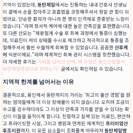
기억이 있었는데,
동탄제일
에서는 진통하는 내내 간호사 선생님
이 곁에서 손을 잡아주고 호흡법을 코칭해주셔서 정말 큰 힘이 되
었어요. 단순한 환자가 아니라 한 명의 인격체로 존중받는 느낌이
었습니다."라며 정서적 케어에 대한 높은 만족감을 표현했습니다.
또 다른 산모는 "제왕절개 수술 후 회복 과정에서 통증이 심했는
데, 의료진이 저의 상태를 수시로 체크하고 적극적으로 통증을 조
절해주셔서 훨씬 수월하게 회복할 수 있었습니다. 꼼꼼한
산후케
어
덕분이에요."라며 체계적인 회복 관리 시스템을 칭찬했습니다.
더 자세한 후기는
거리를 넘어선 선택, 왜 수많은 용인산모들이
동탄제일병원으로 향하는가?
글에서도 확인하실 수 있습니다.
지역적 한계를 넘어서는 이유
결론적으로, 용인에서 동탄까지의 거리는 '최고의 출산 경험'을 원
하는 엄마들에게 더 이상 장애물이 되지 않습니다. 오히려 조금의
수고를 감수하더라도 그 이상의 만족과 가치를 얻을 수 있다는 확
신이 이들을 움직이게 합니다. 친절하고 실력 있는 의료진, 편안하
고 프라이빗한 시설, 그리고 병원과 연계된 체계적인
프리미엄산
후조리원
까지. 이 모든 요소들이 조화롭게 어우러져
동탄제일병