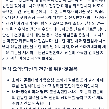
원인을 찾아내느냐가 우리의 건강한 미래를 좌우합니다. 바로 이
중요한 순간, 당신의 곁에서 든든한 동반자가 되어줄 곳이 있습니
다. 대전 서구의 중심, 둔산동에 위치한
둔산속편한내과
는 내과와
영상의학과의 유기적인 협진 시스템을 통해 소화기 질환의 골든
타임을 사수하는 건강 파수꾼입니다. 이곳은 단순한 진료를 넘어,
당신이 건강을 향해 내딛는 용기 있는 발걸음을 응원하고 지지하
는 따뜻한 커뮤니티와 같습니다. 신속한
대전 내과 당일검사
시스
템과 정밀한 진단을 위한 최첨단 장비까지,
대전 소화기내과
의 새
로운 기준을 제시하는 둔산속편한에서 당신의 소중한 건강을 지
키기 위한 여정을 시작해보세요.
핵심 요약: 당신의 건강을 위한 첫걸음
소화기 골든타임의 중요성:
소화기 질환은 조기 발견이 예
후를 결정하며, 신속하고 정확한 진단이 필수적입니다.
내과-영상의학과 협진:
둔산속편한내과는 두 분야 전문의
의 긴밀한 협력을 통해 진단의 정확도를 높이고 치료 계획
수립 시간을 단축합니다.
원스톱 당일 검사 시스템:
바쁜 현대인을 위해 진료부터 위/