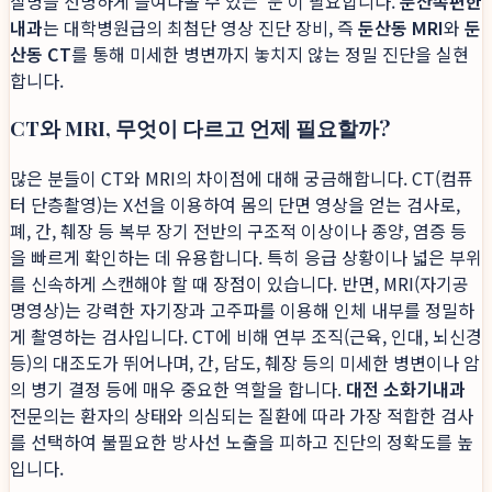
질병을 선명하게 들여다볼 수 있는 '눈'이 필요합니다.
둔산속편한
내과
는 대학병원급의 최첨단 영상 진단 장비, 즉
둔산동 MRI
와
둔
산동 CT
를 통해 미세한 병변까지 놓치지 않는 정밀 진단을 실현
합니다.
CT와 MRI, 무엇이 다르고 언제 필요할까?
많은 분들이 CT와 MRI의 차이점에 대해 궁금해합니다. CT(컴퓨
터 단층촬영)는 X선을 이용하여 몸의 단면 영상을 얻는 검사로,
폐, 간, 췌장 등 복부 장기 전반의 구조적 이상이나 종양, 염증 등
을 빠르게 확인하는 데 유용합니다. 특히 응급 상황이나 넓은 부위
를 신속하게 스캔해야 할 때 장점이 있습니다. 반면, MRI(자기공
명영상)는 강력한 자기장과 고주파를 이용해 인체 내부를 정밀하
게 촬영하는 검사입니다. CT에 비해 연부 조직(근육, 인대, 뇌신경
등)의 대조도가 뛰어나며, 간, 담도, 췌장 등의 미세한 병변이나 암
의 병기 결정 등에 매우 중요한 역할을 합니다.
대전 소화기내과
전문의는 환자의 상태와 의심되는 질환에 따라 가장 적합한 검사
를 선택하여 불필요한 방사선 노출을 피하고 진단의 정확도를 높
입니다.