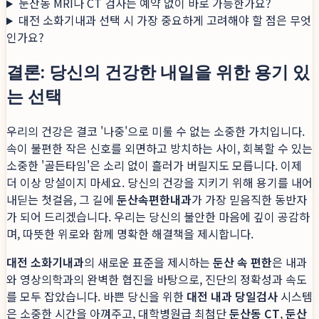
둔산동 MRI나 CT 검사는 예약 없이 바로 가능한가요?
대전 소화기내과 선택 시 가장 중요하게 고려해야 할 점은 무엇
인가요?
결론: 당신의 건강한 내일을 위한 용기 있
는 선택
우리의 건강은 결코 '나중'으로 미룰 수 없는 소중한 가치입니다.
속이 불편한 작은 신호를 외면하고 방치하는 사이, 회복할 수 있는
소중한 '골든타임'은 소리 없이 흘러가 버릴지도 모릅니다. 이제
더 이상 망설이지 마세요. 당신의 건강을 지키기 위해 용기를 내어
내딛는 첫걸음, 그 길에
둔산속편한내과
가 가장 믿음직한 동반자
가 되어 드리겠습니다. 우리는 당신의 불안한 마음에 깊이 공감하
며, 따뜻한 위로와 함께 명확한 해결책을 제시합니다.
대전 소화기내과
의 새로운 표준을 제시하는
둔산 속 편한
은 내과
와 영상의학과의 완벽한 협진을 바탕으로, 진단의 정확성과 속도
를 모두 잡았습니다. 바쁜 당신을 위한
대전 내과 당일검사
시스템
은 소중한 시간을 아껴주고, 대학병원급 최첨단
둔산동 CT
,
둔산