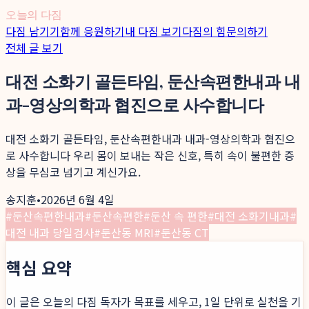
오늘의 다짐
다짐 남기기
함께 응원하기
내 다짐 보기
다짐의 힘
문의하기
전체 글 보기
대전 소화기 골든타임, 둔산속편한내과 내
과-영상의학과 협진으로 사수합니다
대전 소화기 골든타임, 둔산속편한내과 내과-영상의학과 협진으
로 사수합니다 우리 몸이 보내는 작은 신호, 특히 속이 불편한 증
상을 무심코 넘기고 계신가요.
송지훈
•
2026년 6월 4일
#
둔산속편한내과
#
둔산속편한
#
둔산 속 편한
#
대전 소화기내과
#
대전 내과 당일검사
#
둔산동 MRI
#
둔산동 CT
핵심 요약
이 글은 오늘의 다짐 독자가 목표를 세우고, 1일 단위로 실천을 기