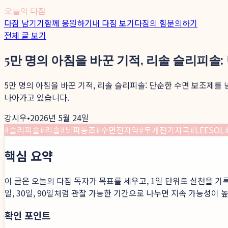
오늘의 다짐
다짐 남기기
함께 응원하기
내 다짐 보기
다짐의 힘
문의하기
전체 글 보기
5만 명의 아침을 바꾼 기적, 리솔 슬리피솔
5만 명의 아침을 바꾼 기적, 리솔 슬리피솔: 단순한 수면 보조제를
나아가고 있습니다.
강시우
•
2026년 5월 24일
#
슬리피솔
#
리솔
#
뇌파동조
#
수면전자약
#
두개전기자극
#
LEESOL
핵심 요약
이 글은 오늘의 다짐 독자가 목표를 세우고, 1일 단위로 실천을 기
일, 30일, 90일처럼 관찰 가능한 기간으로 나누면 지속 가능성이 
확인 포인트